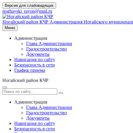
Перейти
Версия для слабовидящих
к
noghayski_rayon@mail.ru
содержимому
Ногайский район КЧР
Администрация Ногайского муниципаль
Меню
Администрация
Глава Администрации
Градостроительство
Документы
Навигация по сайту
Безопасность в сети
График приема
Ногайский район КЧР
Администрация
Глава Администрации
Градостроительство
Документы
Навигация по сайту
Безопасность в сети