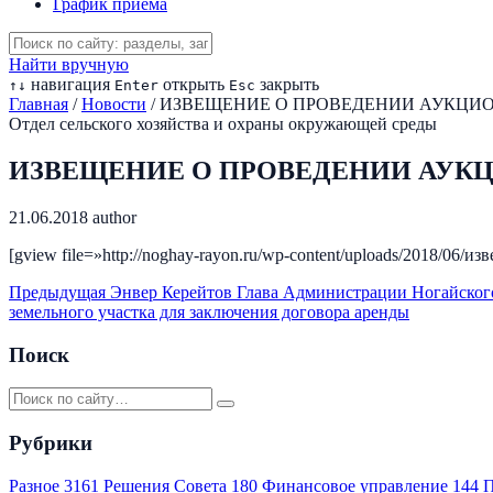
График приема
Найти вручную
навигация
открыть
закрыть
↑
↓
Enter
Esc
Главная
/
Новости
/
ИЗВЕЩЕНИЕ О ПРОВЕДЕНИИ АУКЦИОНА 
Отдел сельского хозяйства и охраны окружающей среды
ИЗВЕЩЕНИЕ О ПРОВЕДЕНИИ АУКЦИОН
21.06.2018
author
[gview file=»http://noghay-rayon.ru/wp-content/uploads/2018/06/и
Предыдущая
Энвер Керейтов Глава Администрации Ногайског
земельного участка для заключения договора аренды
Поиск
Рубрики
Разное
3161
Решения Совета
180
Финансовое управление
144
П