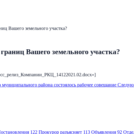
аниц Вашего земельного участка?
 границ Вашего земельного участка?
2/Пресс_релиз_Компании_РКЦ_14122021.02.docx»]
о муниципального района состоялось рабочее совещание
Следу
остановления
122
Прокурор разъясняет
113
Объявления
92
Отде