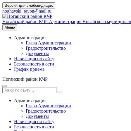
Перейти
Версия для слабовидящих
к
noghayski_rayon@mail.ru
содержимому
Ногайский район КЧР
Администрация Ногайского муниципаль
Меню
Администрация
Глава Администрации
Градостроительство
Документы
Навигация по сайту
Безопасность в сети
График приема
Ногайский район КЧР
Администрация
Глава Администрации
Градостроительство
Документы
Навигация по сайту
Безопасность в сети