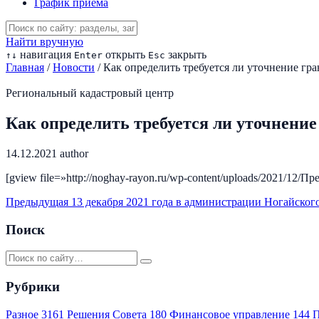
График приема
Найти вручную
навигация
открыть
закрыть
↑
↓
Enter
Esc
Главная
/
Новости
/
Как определить требуется ли уточнение гр
Региональный кадастровый центр
Как определить требуется ли уточнение
14.12.2021
author
[gview file=»http://noghay-rayon.ru/wp-content/uploads/2021/1
Предыдущая
13 декабря 2021 года в администрации Ногайског
Поиск
Рубрики
Разное
3161
Решения Совета
180
Финансовое управление
144
П