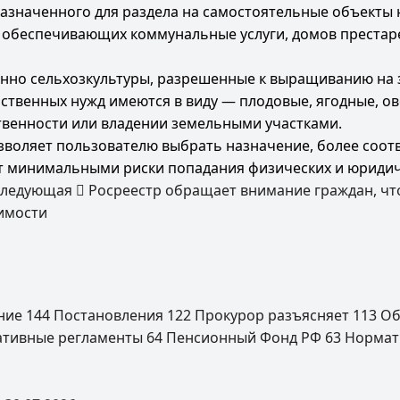
назначенного для раздела на самостоятельные объекты
обеспечивающих коммунальные услуги, домов престарел
енно сельхозкультуры, разрешенные к выращиванию на 
ственных нужд имеются в виду — плодовые, ягодные, о
твенности или владении земельными участками.
зволяет пользователю выбрать назначение, более соот
ет минимальными риски попадания физических и юриди
Следующая
Росреестр обращает внимание граждан, что
имости
ение
144
Постановления
122
Прокурор разъясняет
113
Об
ативные регламенты
64
Пенсионный Фонд РФ
63
Нормат