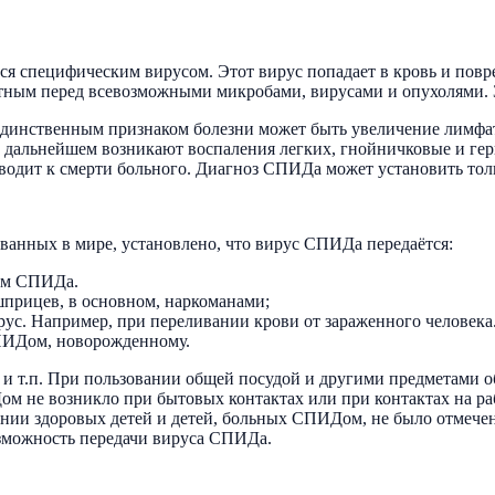
я специфическим вирусом. Этот вирус попадает в кровь и пов
щитным перед всевозможными микробами, вирусами и опухолями. 
. Единственным признаком болезни может быть увеличение лимфа
В дальнейшем возникают воспаления легких, гнойничковые и гер
водит к смерти больного. Диагноз СПИДа может установить толь
ованных в мире, установлено, что вирус СПИДа передаётся:
сом СПИДа.
шприцев, в основном, наркоманами;
рус. Например, при переливании крови от зараженного человека
ПИДом, новорожденному.
 и т.п. При пользовании общей посудой и другими предметами об
м не возникло при бытовых контактах или при контактах на ра
и здоровых детей и детей, больных СПИДом, не было отмечено
зможность передачи вируса СПИДа.