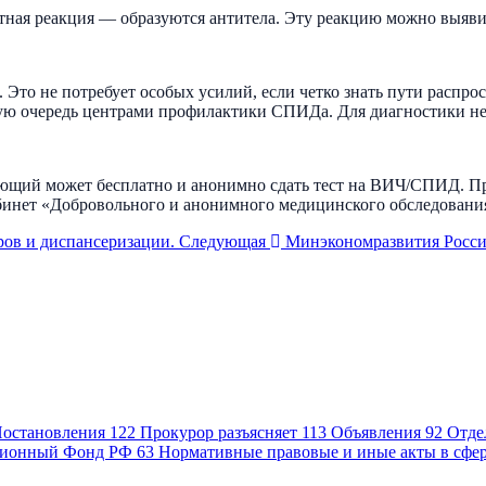
ная реакция — образуются антитела. Эту реакцию можно выяви
. Это не потребует особых усилий, если четко знать пути распр
вую очередь центрами профилактики СПИДа. Для диагностики н
щий может бесплатно и анонимно сдать тест на ВИЧ/СПИД. Прой
бинет «Добровольного и анонимного медицинского обследовани
ов и диспансеризации.
Следующая
Минэкономразвития Росси
остановления
122
Прокурор разъясняет
113
Объявления
92
Отде
ионный Фонд РФ
63
Нормативные правовые и иные акты в сфе