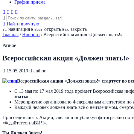
График приема
Найти вручную
навигация
открыть
закрыть
↑
↓
Enter
Esc
Главная
/
Новости
/
Всероссийская акция «Должен знать!»
Разное
Всероссийская акция «Должен знать!»
15.05.2019
author
Всероссийская акция «Должен знать!» стартует во вс
С 13 мая по 17 мая 2019 года пройдёт Всероссийская и
знать»
.
Мероприятие организовано Федеральным агентством по д
Каждый человек должен знать всё о неизлечимом, смертел
Присоединяйся к Акции, сделай и опубликуй фотографию по
«#сдайтетестнаВИЧ».
Ты Должен Знать!