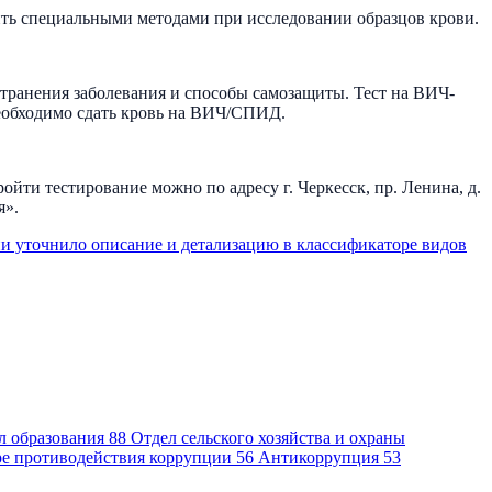
ть специальными методами при исследовании образцов крови.
остранения заболевания и способы самозащиты. Тест на ВИЧ-
еобходимо сдать кровь на ВИЧ/СПИД.
ти тестирование можно по адресу г. Черкесск, пр. Ленина, д.
я».
и уточнило описание и детализацию в классификаторе видов
л образования
88
Отдел сельского хозяйства и охраны
ре противодействия коррупции
56
Антикоррупция
53