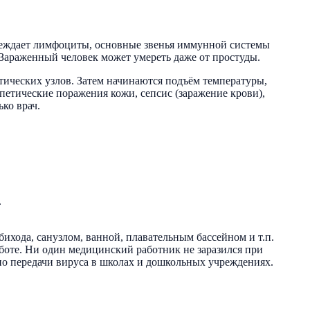
реждает лимфоциты, основные звенья иммунной системы
Зараженный человек может умереть даже от простуды.
тических узлов. Затем начинаются подъём температуры,
петические поражения кожи, сепсис (заражение крови),
ко врач.
.
ихода, санузлом, ванной, плавательным бассейном и т.п.
боте. Ни один медицинский работник не заразился при
 передачи вируса в школах и дошкольных учреждениях.