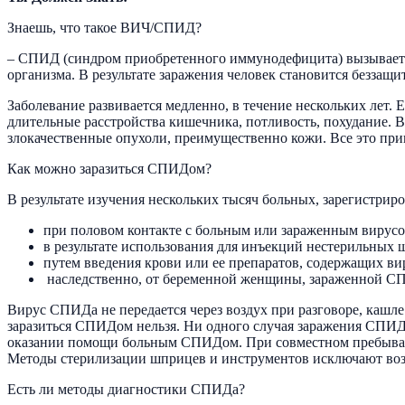
Знаешь, что такое ВИЧ/СПИД?
– СПИД (синдром приобретенного иммунодефицита) вызываетс
организма. В результате заражения человек становится безза
Заболевание развивается медленно, в течение нескольких лет
длительные расстройства кишечника, потливость, похудание. 
злокачественные опухоли, преимущественно кожи. Все это при
Как можно заразиться СПИДом?
В результате изучения нескольких тысяч больных, зарегистрир
при половом контакте с больным или зараженным виру
в результате использования для инъекций нестерильных 
путем введения крови или ее препаратов, содержащих ви
наследственно, от беременной женщины, зараженной С
Вирус СПИДа не передается через воздух при разговоре, кашле
заразиться СПИДом нельзя. Ни одного случая заражения СПИДо
оказании помощи больным СПИДом. При совместном пребывани
Методы стерилизации шприцев и инструментов исключают во
Есть ли методы диагностики СПИДа?