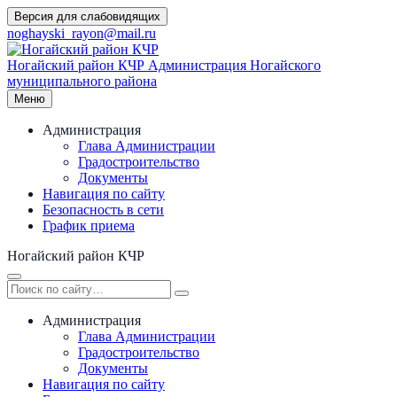
Перейти
Версия для слабовидящих
к
noghayski_rayon@mail.ru
содержимому
Ногайский район КЧР
Администрация Ногайского
муниципального района
Меню
Администрация
Глава Администрации
Градостроительство
Документы
Навигация по сайту
Безопасность в сети
График приема
Ногайский район КЧР
Администрация
Глава Администрации
Градостроительство
Документы
Навигация по сайту