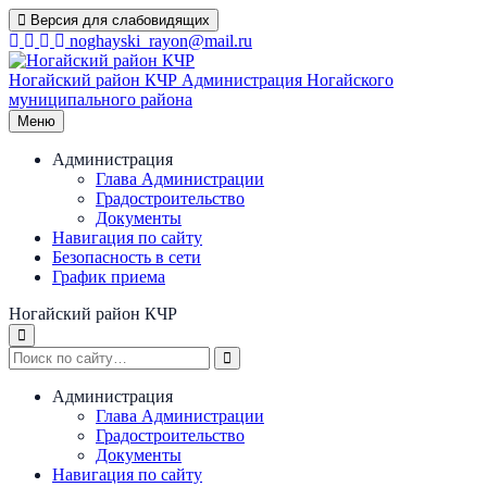
Перейти
Версия для слабовидящих
к
noghayski_rayon@mail.ru
содержимому
Ногайский район КЧР
Администрация Ногайского
муниципального района
Меню
Администрация
Глава Администрации
Градостроительство
Документы
Навигация по сайту
Безопасность в сети
График приема
Ногайский район КЧР
Администрация
Глава Администрации
Градостроительство
Документы
Навигация по сайту