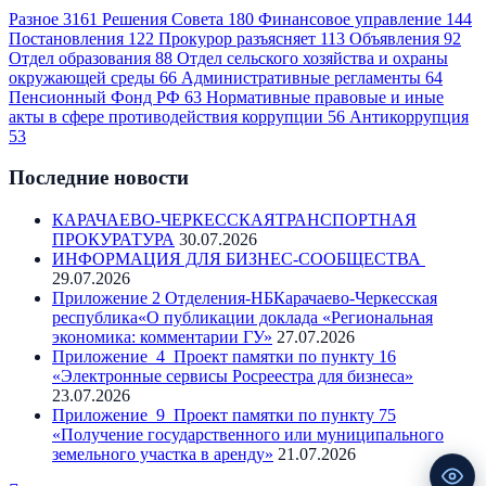
Разное
3161
Решения Совета
180
Финансовое управление
144
Постановления
122
Прокурор разъясняет
113
Объявления
92
Отдел образования
88
Отдел сельского хозяйства и охраны
окружающей среды
66
Административные регламенты
64
Пенсионный Фонд РФ
63
Нормативные правовые и иные
акты в сфере противодействия коррупции
56
Антикоррупция
53
Последние новости
КАРАЧАЕВО-ЧЕРКЕССКАЯТРАНСПОРТНАЯ
ПРОКУРАТУРА
30.07.2026
ИНФОРМАЦИЯ ДЛЯ БИЗНЕС-СООБЩЕСТВА
29.07.2026
Приложение 2 Отделения-НБКарачаево-Черкесская
республика«О публикации доклада «Региональная
экономика: комментарии ГУ»
27.07.2026
Приложение_4_Проект памятки по пункту 16
«Электронные сервисы Росреестра для бизнеса»
23.07.2026
Приложение_9_Проект памятки по пункту 75
«Получение государственного или муниципального
земельного участка в аренду»
21.07.2026