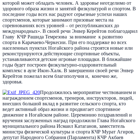
которой может обладать человек. А здоровье неотделимо от
здорового образа жизни и занятий физкультурой и спортом. В
последние годы всех нас радуют серьезные успехи наших
спортсменов, которые занимают призовые места на
соревнованиях всех уровней – от республиканских до
международных». В своей речи Энвер Керейтов поблагодарил
Главу КЧР Рашида Темрезова за внимание к развитию
спорта в Карачаево-Черкесии. При его поддержке во всех
населенных пунктах Ногайского района строятся новые или
реконструируются действующие спортивные объекты,
устанавливаются детские игровые площадки. В ближайшие
годы будет построен физкультурно-оздоровительный
комплекс в ауле Икон-Халк. В завершении своей речи Энвер
Керейтов пожелал всем благополучия и, конечно же,
здоровья.
Продолжилось мероприятие чествованием и
награждением спортсменов, тренеров, инструкторов, людей,
внесших большой вклад в развитие сельского спорта, кто
ведет активный образ жизни и продвигает спортивное
движение в Ногайском районе. Церемонию поздравлений и
вручения заслуженных наград продолжили Глава Ногайского
муниципального района Исмаил Катаганов, заместитель
министра физической культуры и спорта КЧР Мурат Агиров,
депутат Народного Собрания (Парламента) КЧР Акбаев