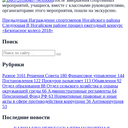
После завершения спортивных
мероприятий, учащиеся, вместе с классными руководителями,
организаторами этого мероприятия, пошли на экскурсию.
Предыдущая
Награждение спортсменов Ногайского района
Следующая
В Ногайском районе прошел ежегодный конкурс
«Безопасное колесо 2018»
Поиск
Рубрики
Разное
3161
Решения Совета
180
Финансовое управление
144
Постановления
122
Прокурор разъясняет
113
Объявления
92
Отдел образования
88
Отдел сельского хозяйства и охраны
окружающей среды
66
Административные регламенты
64
Пенсионный Фонд РФ
63
Нормативные правовые и иные
акты в сфере противодействия коррупции
56
Антикоррупция
53
Последние новости