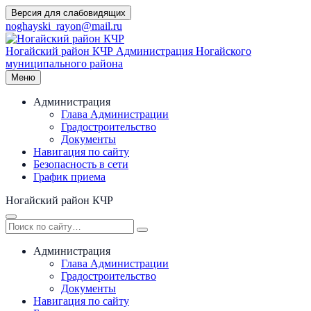
Перейти
Версия для слабовидящих
к
noghayski_rayon@mail.ru
содержимому
Ногайский район КЧР
Администрация Ногайского
муниципального района
Меню
Администрация
Глава Администрации
Градостроительство
Документы
Навигация по сайту
Безопасность в сети
График приема
Ногайский район КЧР
Администрация
Глава Администрации
Градостроительство
Документы
Навигация по сайту