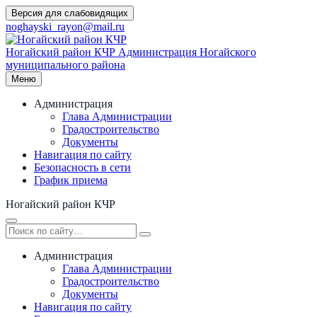
Перейти
Версия для слабовидящих
к
noghayski_rayon@mail.ru
содержимому
Ногайский район КЧР
Администрация Ногайского
муниципального района
Меню
Администрация
Глава Администрации
Градостроительство
Документы
Навигация по сайту
Безопасность в сети
График приема
Ногайский район КЧР
Администрация
Глава Администрации
Градостроительство
Документы
Навигация по сайту