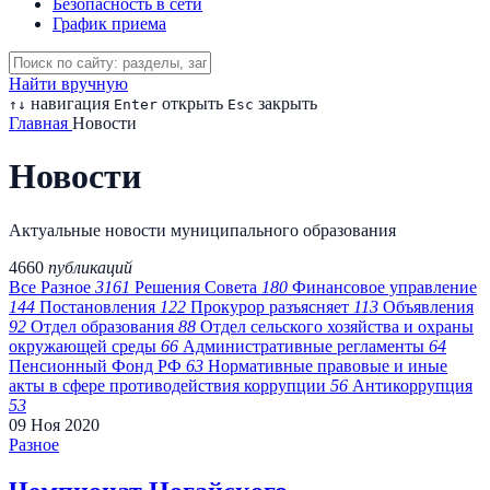
Безопасность в сети
График приема
Найти вручную
навигация
открыть
закрыть
↑
↓
Enter
Esc
Главная
Новости
Новости
Актуальные новости муниципального образования
4660
публикаций
Все
Разное
3161
Решения Совета
180
Финансовое управление
144
Постановления
122
Прокурор разъясняет
113
Объявления
92
Отдел образования
88
Отдел сельского хозяйства и охраны
окружающей среды
66
Административные регламенты
64
Пенсионный Фонд РФ
63
Нормативные правовые и иные
акты в сфере противодействия коррупции
56
Антикоррупция
53
09
Ноя
2020
Разное