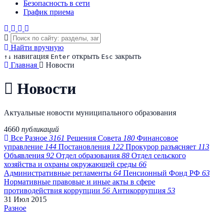
Безопасность в сети
График приема
Найти вручную
навигация
открыть
закрыть
↑
↓
Enter
Esc
Главная
Новости
Новости
Актуальные новости муниципального образования
4660
публикаций
Все
Разное
3161
Решения Совета
180
Финансовое
управление
144
Постановления
122
Прокурор разъясняет
113
Объявления
92
Отдел образования
88
Отдел сельского
хозяйства и охраны окружающей среды
66
Административные регламенты
64
Пенсионный Фонд РФ
63
Нормативные правовые и иные акты в сфере
противодействия коррупции
56
Антикоррупция
53
31
Июл
2015
Разное