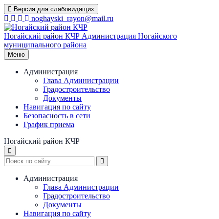
Перейти
Версия для слабовидящих
к
noghayski_rayon@mail.ru
содержимому
Ногайский район КЧР
Администрация Ногайского
муниципального района
Меню
Администрация
Глава Администрации
Градостроительство
Документы
Навигация по сайту
Безопасность в сети
График приема
Ногайский район КЧР
Администрация
Глава Администрации
Градостроительство
Документы
Навигация по сайту