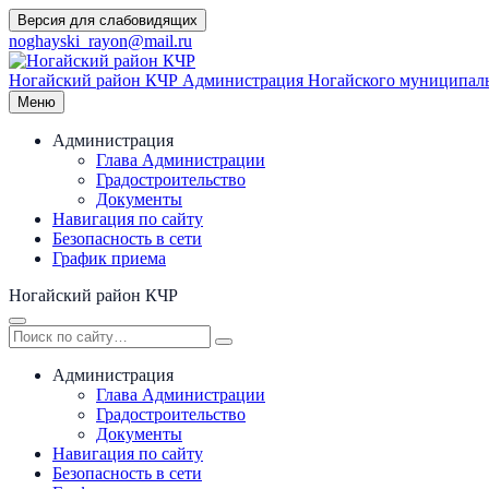
Перейти
Версия для слабовидящих
к
noghayski_rayon@mail.ru
содержимому
Ногайский район КЧР
Администрация Ногайского муниципаль
Меню
Администрация
Глава Администрации
Градостроительство
Документы
Навигация по сайту
Безопасность в сети
График приема
Ногайский район КЧР
Администрация
Глава Администрации
Градостроительство
Документы
Навигация по сайту
Безопасность в сети