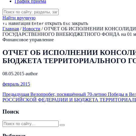
График приема
Найти вручную
навигация
открыть
закрыть
↑
↓
Enter
Esc
Главная
/
Новости
/
ОТЧЕТ ОБ ИСПОЛНЕНИИ КОНСОЛИДИ
ГОСУДАРСТВЕННОГО ВНЕБЮДЖЕТНОГО ФОНДА на 01 март
Финансовое управление
ОТЧЕТ ОБ ИСПОЛНЕНИИ КОНСОЛ
БЮДЖЕТА ТЕРРИТОРИАЛЬНОГО ГОС
08.05.2015
author
февраль 2015
Предыдущая
Велопробег, посвящённый 70-летию Победы в Ве
РОССИЙСКОЙ ФЕДЕРАЦИИ И БЮДЖЕТА ТЕРРИТОРИАЛЬН
Поиск
Рубрики