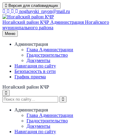
Перейти
Версия для слабовидящих
к
noghayski_rayon@mail.ru
содержимому
Ногайский район КЧР
Администрация Ногайского
муниципального района
Меню
Администрация
Глава Администрации
Градостроительство
Документы
Навигация по сайту
Безопасность в сети
График приема
Ногайский район КЧР
Администрация
Глава Администрации
Градостроительство
Документы
Навигация по сайту