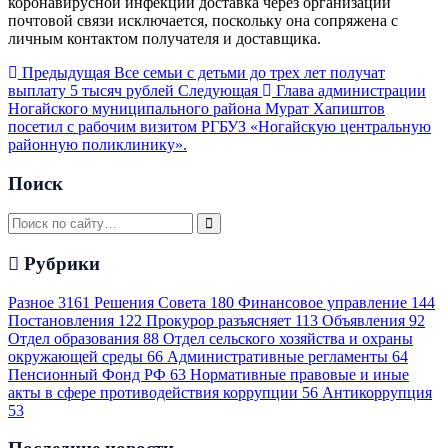
коронавирусной инфекции доставка через организации
почтовой связи исключается, поскольку она сопряжена с
личным контактом получателя и доставщика.
Предыдущая
Все семьи с детьми до трех лет получат
выплату 5 тысяч рублей
Следующая
Глава администрации
Ногайского муниципального района Мурат Хапиштов
посетил с рабочим визитом РГБУЗ «Ногайскую центральную
районную поликлинику».
Поиск
Рубрики
Разное
3161
Решения Совета
180
Финансовое управление
144
Постановления
122
Прокурор разъясняет
113
Объявления
92
Отдел образования
88
Отдел сельского хозяйства и охраны
окружающей среды
66
Административные регламенты
64
Пенсионный Фонд РФ
63
Нормативные правовые и иные
акты в сфере противодействия коррупции
56
Антикоррупция
53