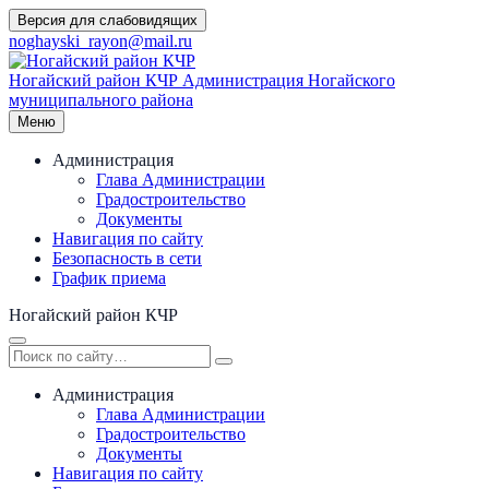
Перейти
Версия для слабовидящих
к
noghayski_rayon@mail.ru
содержимому
Ногайский район КЧР
Администрация Ногайского
муниципального района
Меню
Администрация
Глава Администрации
Градостроительство
Документы
Навигация по сайту
Безопасность в сети
График приема
Ногайский район КЧР
Администрация
Глава Администрации
Градостроительство
Документы
Навигация по сайту