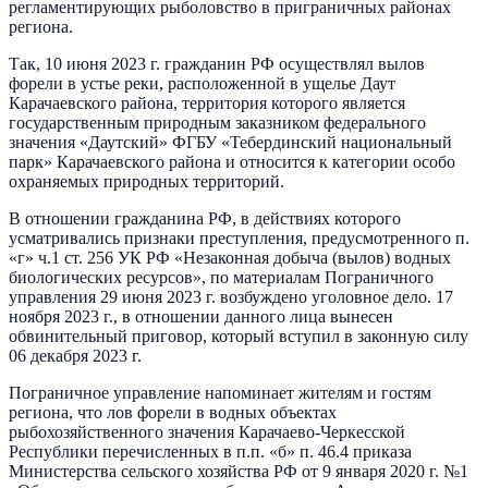
регламентирующих рыболовство в приграничных районах
региона.
Так, 10 июня 2023 г. гражданин РФ осуществлял вылов
форели в устье реки, расположенной в ущелье Даут
Карачаевского района, территория которого является
государственным природным заказником федерального
значения «Даутский» ФГБУ «Тебердинский национальный
парк» Карачаевского района и относится к категории особо
охраняемых природных территорий.
В отношении гражданина РФ, в действиях которого
усматривались признаки преступления, предусмотренного п.
«г» ч.1 ст. 256 УК РФ «Незаконная добыча (вылов) водных
биологических ресурсов», по материалам Пограничного
управления 29 июня 2023 г. возбуждено уголовное дело. 17
ноября 2023 г., в отношении данного лица вынесен
обвинительный приговор, который вступил в законную силу
06 декабря 2023 г.
Пограничное управление напоминает жителям и гостям
региона, что лов форели в водных объектах
рыбохозяйственного значения Карачаево-Черкесской
Республики перечисленных в п.п. «б» п. 46.4 приказа
Министерства сельского хозяйства РФ от 9 января 2020 г. №1