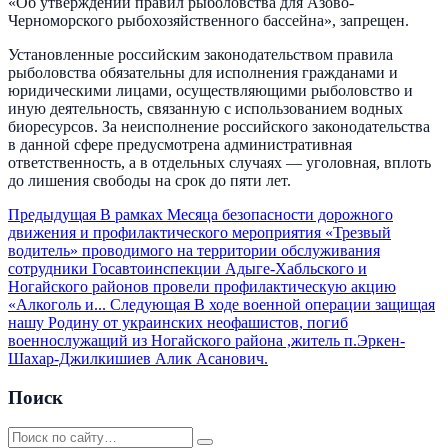
«Об утверждении правил рыболовства для Азово-
Черноморского рыбохозяйственного бассейна», запрещен.
Установленные российским законодательством правила
рыболовства обязательны для исполнения гражданами и
юридическими лицами, осуществляющими рыболовство и
иную деятельность, связанную с использованием водных
биоресурсов. За неисполнение российского законодательства
в данной сфере предусмотрена административная
ответственность, а в отдельных случаях — уголовная, вплоть
до лишения свободы на срок до пяти лет.
Предыдущая
В рамках Месяца безопасности дорожного
движения и профилактического мероприятия «Трезвый
водитель» проводимого на территории обслуживания
сотрудники Госавтоинспекции Адыге-Хабльского и
Ногайского районов провели профилактическую акцию
«Алкоголь и...
Следующая
В ходе военной операции защищая
нашу Родину от украинских неофашистов, погиб
военнослужащий из Ногайского района ,житель п.Эркен-
Шахар-Джилкишиев Алик Асанович.
Поиск