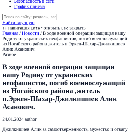
Безопасность в сети
График приема
Найти вручную
навигация
открыть
закрыть
↑
↓
Enter
Esc
Главная
/
Новости
/
В ходе военной операции защищая нашу
Родину от украинских неофашистов, погиб военнослужащий
из Ногайского района ,житель п.Эркен-Шахар-Джилкишиев
Алик Асанович.
Разное
В ходе военной операции защищая
нашу Родину от украинских
неофашистов, погиб военнослужащий
из Ногайского района ,житель
п.Эркен-Шахар-Джилкишиев Алик
Асанович.
24.01.2024
author
Джилкишиев Алик за самоотверженность, мужество и отвагу