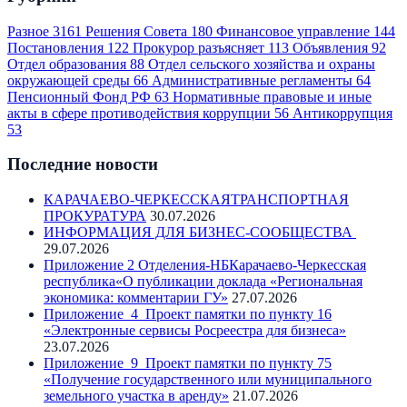
Разное
3161
Решения Совета
180
Финансовое управление
144
Постановления
122
Прокурор разъясняет
113
Объявления
92
Отдел образования
88
Отдел сельского хозяйства и охраны
окружающей среды
66
Административные регламенты
64
Пенсионный Фонд РФ
63
Нормативные правовые и иные
акты в сфере противодействия коррупции
56
Антикоррупция
53
Последние новости
КАРАЧАЕВО-ЧЕРКЕССКАЯТРАНСПОРТНАЯ
ПРОКУРАТУРА
30.07.2026
ИНФОРМАЦИЯ ДЛЯ БИЗНЕС-СООБЩЕСТВА
29.07.2026
Приложение 2 Отделения-НБКарачаево-Черкесская
республика«О публикации доклада «Региональная
экономика: комментарии ГУ»
27.07.2026
Приложение_4_Проект памятки по пункту 16
«Электронные сервисы Росреестра для бизнеса»
23.07.2026
Приложение_9_Проект памятки по пункту 75
«Получение государственного или муниципального
земельного участка в аренду»
21.07.2026