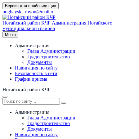
Перейти
Версия для слабовидящих
к
noghayski_rayon@mail.ru
содержимому
Ногайский район КЧР
Администрация Ногайского
муниципального района
Меню
Администрация
Глава Администрации
Градостроительство
Документы
Навигация по сайту
Безопасность в сети
График приема
Ногайский район КЧР
Администрация
Глава Администрации
Градостроительство
Документы
Навигация по сайту