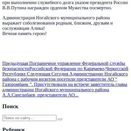
при выполнении служебного долга указом президента России
В.В.Путина награжден орденом Мужества посмертно.
Администрация Ногайского муниципального района
выражает соболезнования родным, близким, друзьям и
сослуживцам Алика!
Вечная память герою!
Предыдущая
Пограничное управление Федеральной службы
безопасностиРоссийской Федерации по Карачаево-Черкесской
Республике
Следующая
Сегодня Администрацию Ногайского
района с рабочим визитом посетили представители АО “
Газпромбанк ”. Присутствовали на встрече заместитель главы
администрации Ногайского муниципального района
А.А.Санглибаев, представители АО...
Поиск
Рубрики