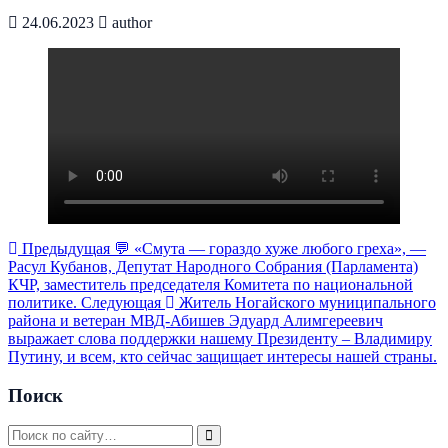
24.06.2023
author
Предыдущая
💬 «Смута — гораздо хуже любого греха», —
Расул Кубанов, Депутат Народного Собрания (Парламента)
КЧР, заместитель председателя Комитета по национальной
политике.
Следующая
Житель Ногайского муниципального
района и ветеран МВД-Абишев Эдуард Алимгереевич
выражает слова поддержки нашему Президенту – Владимиру
Путину, и всем, кто сейчас защищает интересы нашей страны.
Поиск