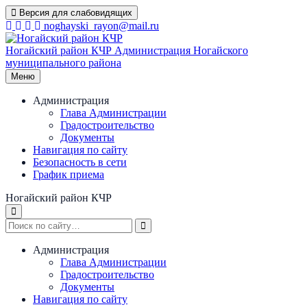
Перейти
Версия для слабовидящих
к
noghayski_rayon@mail.ru
содержимому
Ногайский район КЧР
Администрация Ногайского
муниципального района
Меню
Администрация
Глава Администрации
Градостроительство
Документы
Навигация по сайту
Безопасность в сети
График приема
Ногайский район КЧР
Администрация
Глава Администрации
Градостроительство
Документы
Навигация по сайту