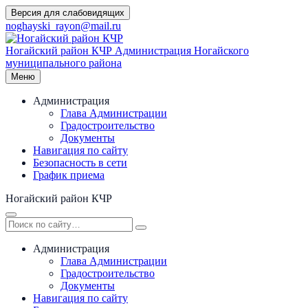
Перейти
Версия для слабовидящих
к
noghayski_rayon@mail.ru
содержимому
Ногайский район КЧР
Администрация Ногайского
муниципального района
Меню
Администрация
Глава Администрации
Градостроительство
Документы
Навигация по сайту
Безопасность в сети
График приема
Ногайский район КЧР
Администрация
Глава Администрации
Градостроительство
Документы
Навигация по сайту