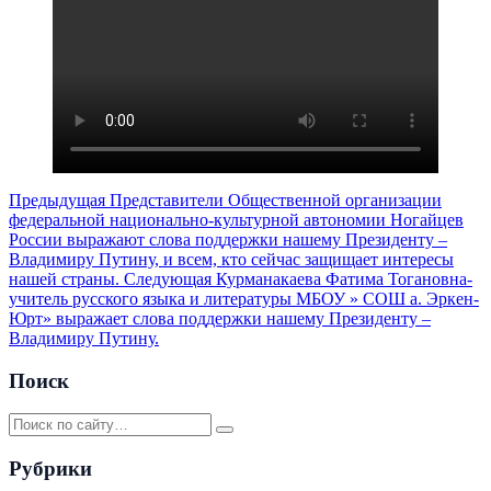
Предыдущая
Представители Общественной организации
федеральной национально-культурной автономии Ногайцев
России выражают слова поддержки нашему Президенту –
Владимиру Путину, и всем, кто сейчас защищает интересы
нашей страны.
Следующая
Курманакаева Фатима Тогановна-
учитель русского языка и литературы МБОУ » СОШ а. Эркен-
Юрт» выражает слова поддержки нашему Президенту –
Владимиру Путину.
Поиск
Рубрики