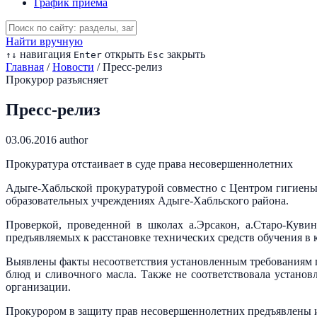
График приема
Найти вручную
навигация
открыть
закрыть
↑
↓
Enter
Esc
Главная
/
Новости
/
Пресс-релиз
Прокурор разъясняет
Пресс-релиз
03.06.2016
author
Прокуратура отстаивает в суде права несовершеннолетних
Адыге-Хабльской прокуратурой совместно с Центром гигиены
образовательных учреждениях Адыге-Хабльского района.
Проверкой, проведенной в школах а.Эрсакон, а.Старо-Куви
предъявляемых к расстановке технических средств обучения в 
Выявлены факты несоответствия установленным требованиям п
блюд и сливочного масла. Также не соответствовала устано
организации.
Прокурором в защиту прав несовершеннолетних предъявлены и