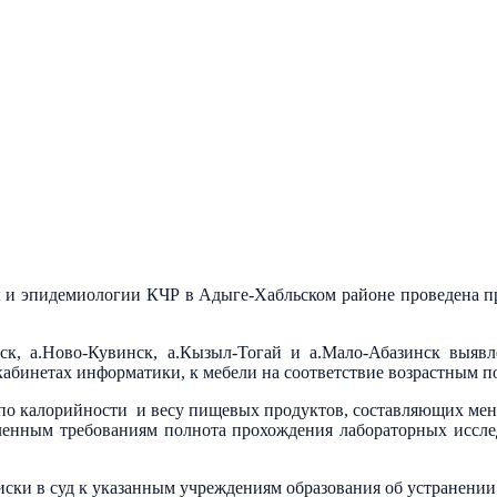
 и эпидемиологии КЧР в Адыге-Хабльском районе проведена пр
нск, а.Ново-Кувинск, а.Кызыл-Тогай и а.Мало-Абазинск выяв
кабинетах информатики, к мебели на соответствие возрастным п
о калорийности и весу пищевых продуктов, составляющих меню
вленным требованиям полнота прохождения лабораторных иссле
ски в суд к указанным учреждениям образования об устранени