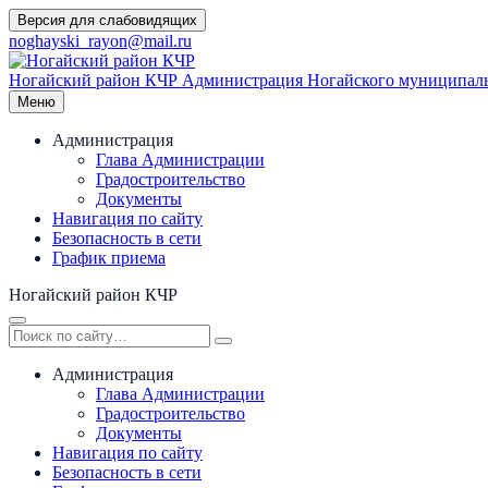
Перейти
Версия для слабовидящих
к
noghayski_rayon@mail.ru
содержимому
Ногайский район КЧР
Администрация Ногайского муниципаль
Меню
Администрация
Глава Администрации
Градостроительство
Документы
Навигация по сайту
Безопасность в сети
График приема
Ногайский район КЧР
Администрация
Глава Администрации
Градостроительство
Документы
Навигация по сайту
Безопасность в сети