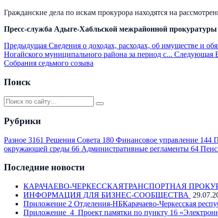
Гражданские дела по искам прокурора находятся на рассмотрен
Пресс-служба Адыге-Хабльской межрайонной прокуратуры
Предыдущая
Сведения о доходах, расходах, об имуществе и о
Ногайского муниципального района за период с...
Следующая
Собрания седьмого созыва
Поиск
Рубрики
Разное
3161
Решения Совета
180
Финансовое управление
144
П
окружающей среды
66
Административные регламенты
64
Пенс
Последние новости
КАРАЧАЕВО-ЧЕРКЕССКАЯТРАНСПОРТНАЯ ПРОКУ
ИНФОРМАЦИЯ ДЛЯ БИЗНЕС-СООБЩЕСТВА
29.07.2
Приложение 2 Отделения-НБКарачаево-Черкесская респу
Приложение_4_Проект памятки по пункту 16 «Электронн