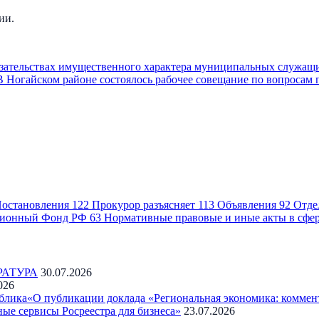
ии.
бязательствах имущественного характера муниципальных служащ
В Ногайском районе состоялось рабочее совещание по вопросам
остановления
122
Прокурор разъясняет
113
Объявления
92
Отде
ионный Фонд РФ
63
Нормативные правовые и иные акты в сфе
РАТУРА
30.07.2026
026
блика«О публикации доклада «Региональная экономика: коммен
ые сервисы Росреестра для бизнеса»
23.07.2026