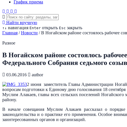
График приема
Найти вручную
навигация
открыть
закрыть
↑
↓
Enter
Esc
Главная
/
Новости
/
В Ногайском районе состоялось рабочее с
Разное
В Ногайском районе состоялось рабоче
Федерального Собрания седьмого созы
03.06.2016
author
2 июня заместитель Главы Администрации Ногайс
вопросам подготовки к Единому дню голосования 18 сентября 
Муслим Алакаев, главы всех сельских поселений Ногайского
району.
В начале совещания Муслим Алакаев рассказал о порядке 
законодательства и о практике его применения. Особое вним
заинтересованных органов и организаций.