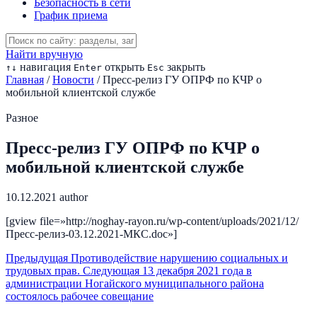
Безопасность в сети
График приема
Найти вручную
навигация
открыть
закрыть
↑
↓
Enter
Esc
Главная
/
Новости
/
Пресс-релиз ГУ ОПРФ по КЧР о
мобильной клиентской службе
Разное
Пресс-релиз ГУ ОПРФ по КЧР о
мобильной клиентской службе
10.12.2021
author
[gview file=»http://noghay-rayon.ru/wp-content/uploads/2021/12/
Пресс-релиз-03.12.2021-МКС.doc»]
Предыдущая
Противодействие нарушению социальных и
трудовых прав.
Следующая
13 декабря 2021 года в
администрации Ногайского муниципального района
состоялось рабочее совещание