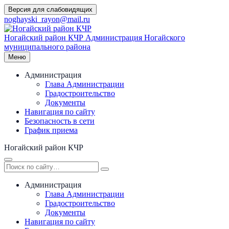
Перейти
Версия для слабовидящих
к
noghayski_rayon@mail.ru
содержимому
Ногайский район КЧР
Администрация Ногайского
муниципального района
Меню
Администрация
Глава Администрации
Градостроительство
Документы
Навигация по сайту
Безопасность в сети
График приема
Ногайский район КЧР
Администрация
Глава Администрации
Градостроительство
Документы
Навигация по сайту