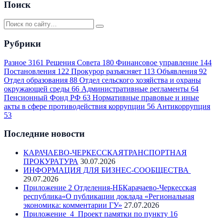
Поиск
Рубрики
Разное
3161
Решения Совета
180
Финансовое управление
144
Постановления
122
Прокурор разъясняет
113
Объявления
92
Отдел образования
88
Отдел сельского хозяйства и охраны
окружающей среды
66
Административные регламенты
64
Пенсионный Фонд РФ
63
Нормативные правовые и иные
акты в сфере противодействия коррупции
56
Антикоррупция
53
Последние новости
КАРАЧАЕВО-ЧЕРКЕССКАЯТРАНСПОРТНАЯ
ПРОКУРАТУРА
30.07.2026
ИНФОРМАЦИЯ ДЛЯ БИЗНЕС-СООБЩЕСТВА
29.07.2026
Приложение 2 Отделения-НБКарачаево-Черкесская
республика«О публикации доклада «Региональная
экономика: комментарии ГУ»
27.07.2026
Приложение_4_Проект памятки по пункту 16