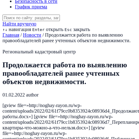
Безопасность в сети
График приема
Найти вручную
навигация
открыть
закрыть
↑
↓
Enter
Esc
Главная
/
Новости
/
Продолжается работа по выявлению
правообладателей ранее учтенных объектов недвижимости.
Региональный кадастровый центр
Продолжается работа по выявлению
правообладателей ранее учтенных
объектов недвижимости.
01.02.2022
author
[gview file=»http://noghay-rayon.ru/wp-
content/uploads/2022/02/61f79cc0b8353924c08936d4_Продолжают
работы.docx»] [gview file=»http://noghay-rayon.ru/wp-
content/uploads/2022/02/61f79cc1b8353924c08936d7_Перепланир
квартиры-что-можно-а-что-нельзя.docx»] [gview
file=»http://noghay-rayon.ru/wp-
content/uploads/2022/02/61f79cc1b8353924c08936df_Публичная-