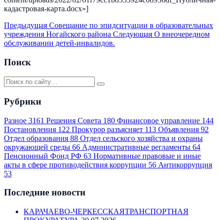
кадастровая-карта.docx»]
Предыдущая
Совещание по эпидситуации в образовательных
учреждения Ногайского района
Следующая
О внеочередном
обслуживании детей-инвалидов.
Поиск
Рубрики
Разное
3161
Решения Совета
180
Финансовое управление
144
Постановления
122
Прокурор разъясняет
113
Объявления
92
Отдел образования
88
Отдел сельского хозяйства и охраны
окружающей среды
66
Административные регламенты
64
Пенсионный Фонд РФ
63
Нормативные правовые и иные
акты в сфере противодействия коррупции
56
Антикоррупция
53
Последние новости
КАРАЧАЕВО-ЧЕРКЕССКАЯТРАНСПОРТНАЯ