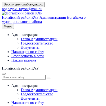
Перейти
Версия для слабовидящих
к
noghayski_rayon@mail.ru
содержимому
Ногайский район КЧР
Администрация Ногайского
муниципального района
Меню
Администрация
Глава Администрации
Градостроительство
Документы
Навигация по сайту
Безопасность в сети
График приема
Ногайский район КЧР
Администрация
Глава Администрации
Градостроительство
Документы
Навигация по сайту