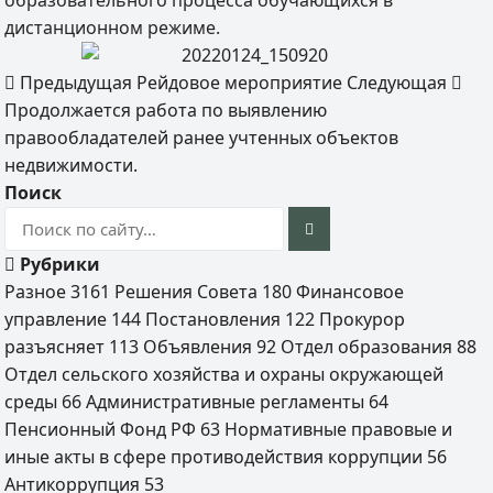
образовательного процесса обучающихся в
дистанционном режиме.
Предыдущая
Рейдовое мероприятие
Следующая
Продолжается работа по выявлению
правообладателей ранее учтенных объектов
недвижимости.
Поиск
Рубрики
Разное
3161
Решения Совета
180
Финансовое
управление
144
Постановления
122
Прокурор
разъясняет
113
Объявления
92
Отдел образования
88
Отдел сельского хозяйства и охраны окружающей
среды
66
Административные регламенты
64
Пенсионный Фонд РФ
63
Нормативные правовые и
иные акты в сфере противодействия коррупции
56
Антикоррупция
53