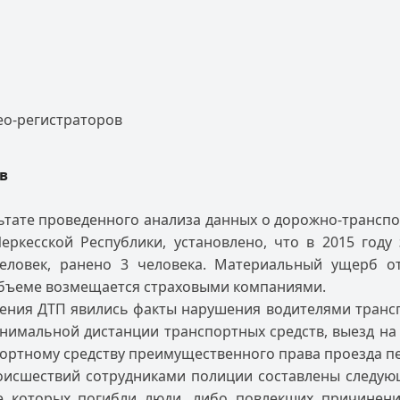
ео-регистраторов
в
ьтате проведенного анализа данных о дорожно-трансп
еркесской Республики, установлено, что в 2015 год
человек, ранено 3 человека. Материальный ущерб о
 объеме возмещается страховыми компаниями.
ния ДТП явились факты нарушения водителями трансп
нимальной дистанции транспортных средств, выезд на 
портному средству преимущественного права проезда п
исшествий сотрудниками полиции составлены следую
те которых погибли люди, либо повлекших причинени