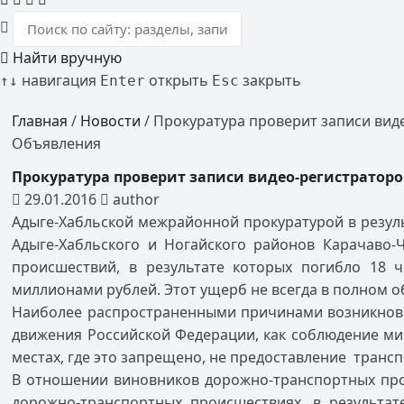
Найти вручную
навигация
открыть
закрыть
↑
↓
Enter
Esc
Главная
/
Новости
/
Прокуратура проверит записи вид
Объявления
Прокуратура проверит записи видео-регистраторо
29.01.2016
author
Адыге-Хабльской межрайонной прокуратурой в резул
Адыге-Хабльского и Ногайского районов Карачаво-Ч
происшествий, в результате которых погибло 18 
миллионами рублей. Этот ущерб не всегда в полном
Наиболее распространенными причинами возникнове
движения Российской Федерации, как соблюдение ми
местах, где это запрещено, не предоставление транс
В отношении виновников дорожно-транспортных про
дорожно-транспортных происшествиях, в результа