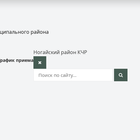
иципального района
Ногайский район КЧР
График приема