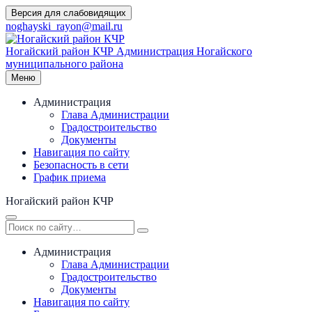
Перейти
Версия для слабовидящих
к
noghayski_rayon@mail.ru
содержимому
Ногайский район КЧР
Администрация Ногайского
муниципального района
Меню
Администрация
Глава Администрации
Градостроительство
Документы
Навигация по сайту
Безопасность в сети
График приема
Ногайский район КЧР
Администрация
Глава Администрации
Градостроительство
Документы
Навигация по сайту