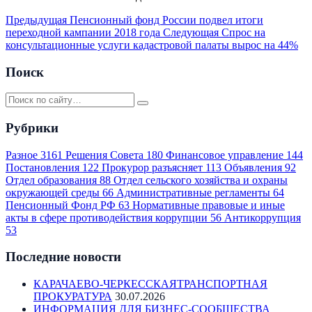
Предыдущая
Пенсионный фонд России подвел итоги
переходной кампании 2018 года
Следующая
Спрос на
консультационные услуги кадастровой палаты вырос на 44%
Поиск
Рубрики
Разное
3161
Решения Совета
180
Финансовое управление
144
Постановления
122
Прокурор разъясняет
113
Объявления
92
Отдел образования
88
Отдел сельского хозяйства и охраны
окружающей среды
66
Административные регламенты
64
Пенсионный Фонд РФ
63
Нормативные правовые и иные
акты в сфере противодействия коррупции
56
Антикоррупция
53
Последние новости
КАРАЧАЕВО-ЧЕРКЕССКАЯТРАНСПОРТНАЯ
ПРОКУРАТУРА
30.07.2026
ИНФОРМАЦИЯ ДЛЯ БИЗНЕС-СООБЩЕСТВА