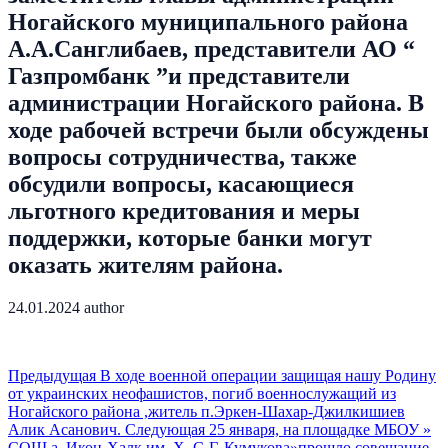
Ногайского муниципального района
А.А.Санглибаев, представители АО “
Газпромбанк ”и представители
администрации Ногайского района. В
ходе рабочей встречи были обсуждены
вопросы сотрудничества, также
обсудили вопросы, касающиеся
льготного кредитования и меры
поддержки, которые банки могут
оказать жителям района.
24.01.2024
author
Предыдущая
В ходе военной операции защищая нашу Родину
от украинских неофашистов, погиб военнослужащий из
Ногайского района ,житель п.Эркен-Шахар-Джилкишиев
Алик Асанович.
Следующая
25 января, на площадке МБОУ »
СОШ а. Икон-Халк им. Х. С-Г. Кумукова»прошло совещание