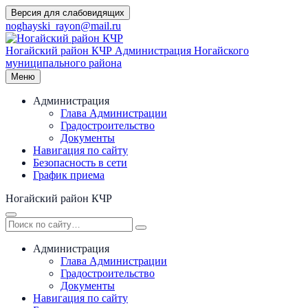
Перейти
Версия для слабовидящих
к
noghayski_rayon@mail.ru
содержимому
Ногайский район КЧР
Администрация Ногайского
муниципального района
Меню
Администрация
Глава Администрации
Градостроительство
Документы
Навигация по сайту
Безопасность в сети
График приема
Ногайский район КЧР
Администрация
Глава Администрации
Градостроительство
Документы
Навигация по сайту