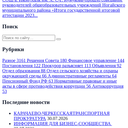
руководителей общеобразовательных учреждений Ногайского
муниципального района «Итоги государственной итоговой
аттестации 2023...
Поиск
Рубрики
Разное
3161
Решения Совета
180
Финансовое управление
144
Постановления
122
Прокурор разъясняет
113
Объявления
92
Отдел образования
88
Отдел сельского хозяйства и охраны
окружающей среды
66
Административные регламенты
64
Пенсионный Фонд РФ
63
Нормативные правовые и иные
акты в сфере противодействия коррупции
56
Антикоррупция
53
Последние новости
КАРАЧАЕВО-ЧЕРКЕССКАЯТРАНСПОРТНАЯ
ПРОКУРАТУРА
30.07.2026
ИНФОРМАЦИЯ ДЛЯ БИЗНЕС-СООБЩЕСТВА