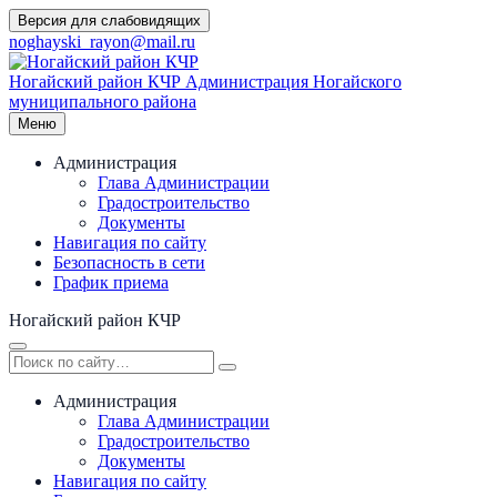
Перейти
Версия для слабовидящих
к
noghayski_rayon@mail.ru
содержимому
Ногайский район КЧР
Администрация Ногайского
муниципального района
Меню
Администрация
Глава Администрации
Градостроительство
Документы
Навигация по сайту
Безопасность в сети
График приема
Ногайский район КЧР
Администрация
Глава Администрации
Градостроительство
Документы
Навигация по сайту