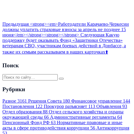
Предыдущая
<strong><em>Работодатели Карачаево-Черкесии
должны уплатить страховые взносы за апрель не позднее 15
июня</em></strong><strong></strong>
Следующая
Какую
поддержку будет оказывать Фонд «Защитники Отечества»
ветеранам СВО, участникам боевых действий в Донбассе, а
также их семьям рассказываем в наших карточках⬆️
Поиск
Рубрики
Разное
3161
Решения Совета
180
Финансовое управление
144
Постановления
122
Прокурор разъясняет
113
Объявления
93
Отдел образования
88
Отдел сельского хозяйства и охраны
окружающей среды
66
Административные регламенты
64
Пенсионный Фонд РФ
63
Нормативные правовые и иные
акты в сфере противодействия коррупции
56
Антикоррупция
53