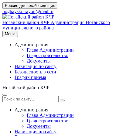
Перейти
Версия для слабовидящих
к
noghayski_rayon@mail.ru
содержимому
Ногайский район КЧР
Администрация Ногайского
муниципального района
Меню
Администрация
Глава Администрации
Градостроительство
Документы
Навигация по сайту
Безопасность в сети
График приема
Ногайский район КЧР
Администрация
Глава Администрации
Градостроительство
Документы
Навигация по сайту