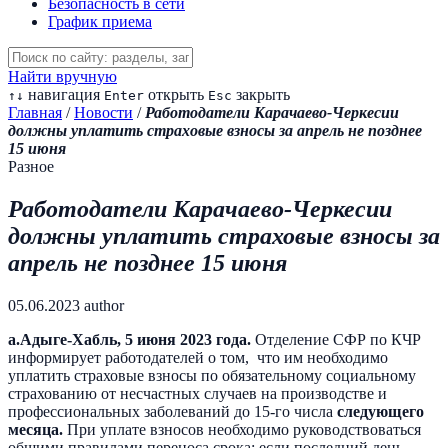
Безопасность в сети
График приема
Найти вручную
навигация
открыть
закрыть
↑
↓
Enter
Esc
Главная
/
Новости
/
Работодатели Карачаево-Черкесии
должны уплатить страховые взносы за апрель не позднее
15 июня
Разное
Работодатели Карачаево-Черкесии
должны уплатить страховые взносы за
апрель не позднее 15 июня
05.06.2023
author
а.Адыге-Хабль
,
5
июня
2023 года.
Отделение СФР по КЧР
информирует работодателей о том, что им необходимо
уплатить страховые взносы по обязательному социальному
страхованию от несчастных случаев на производстве и
профессиональных заболеваний до 15-го числа
следующего
месяца.
При уплате взносов необходимо руководствоваться
общими правилами переноса срока: если последний день