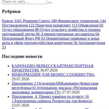
Рубрики
Разное
3161
Решения Совета
180
Финансовое управление
144
Постановления
122
Прокурор разъясняет
113
Объявления
92
Отдел образования
88
Отдел сельского хозяйства и охраны
окружающей среды
66
Административные регламенты
64
Пенсионный Фонд РФ
63
Нормативные правовые и иные
акты в сфере противодействия коррупции
56
Антикоррупция
53
Последние новости
КАРАЧАЕВО-ЧЕРКЕССКАЯТРАНСПОРТНАЯ
ПРОКУРАТУРА
30.07.2026
ИНФОРМАЦИЯ ДЛЯ БИЗНЕС-СООБЩЕСТВА
29.07.2026
Приложение 2 Отделения-НБКарачаево-Черкесская
республика«О публикации доклада «Региональная
экономика: комментарии ГУ»
27.07.2026
Приложение_4_Проект памятки по пункту 16
«Электронные сервисы Росреестра для бизнеса»
23.07.2026