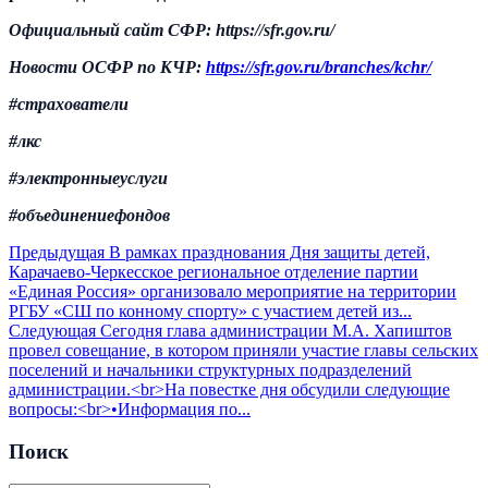
Официальный сайт СФР: https://
sfr.gov.ru/
Новости ОСФР по КЧР:
https://
sfr.gov.ru/branches/kchr/
#страхователи
#
лкс
#электронныеуслуги
#
объединениефондов
Предыдущая
В рамках празднования Дня защиты детей,
Карачаево-Черкесское региональное отделение партии
«Единая Россия» организовало мероприятие на территории
РГБУ «СШ по конному спорту» с участием детей из...
Следующая
Сегодня глава администрации М.А. Хапиштов
провел совещание, в котором приняли участие главы сельских
поселений и начальники структурных подразделений
администрации.<br>На повестке дня обсудили следующие
вопросы:<br>•Информация по...
Поиск