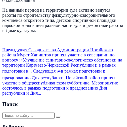
05.09.2023
author
На данный период на территории аула активно ведутся
работы по строительству физкультурно-оздоровительного
комплекса открытого типа, детской спортивной площадки,
парковой зоны в центральной части аула и ремонтные работы
в Доме культуры.
Предыдущая
Сегодня глава Администрации Ногайского
района Мурат Хапиштов принял участие в совещании по
вопросу :«Улучшение санитарно-экологическо обстановки на
территории Карачаево-Черкесской Республики и в рамках
подготовки к...
Следующая
☀️в рамках подготовки к
празднованию Дня республики, Ногайский район принял
участие в общереспубликанском субботнике. Мероприятие
состоялось в рамках подготовки к празднованию Дня
республики и Дня...
Поиск
Рубрики