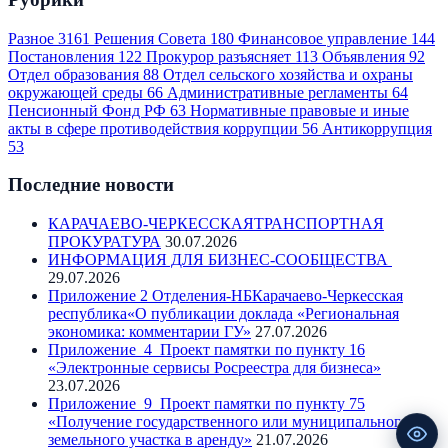
Разное
3161
Решения Совета
180
Финансовое управление
144
Постановления
122
Прокурор разъясняет
113
Объявления
92
Отдел образования
88
Отдел сельского хозяйства и охраны
окружающей среды
66
Административные регламенты
64
Пенсионный Фонд РФ
63
Нормативные правовые и иные
акты в сфере противодействия коррупции
56
Антикоррупция
53
Последние новости
КАРАЧАЕВО-ЧЕРКЕССКАЯТРАНСПОРТНАЯ
ПРОКУРАТУРА
30.07.2026
ИНФОРМАЦИЯ ДЛЯ БИЗНЕС-СООБЩЕСТВА
29.07.2026
Приложение 2 Отделения-НБКарачаево-Черкесская
республика«О публикации доклада «Региональная
экономика: комментарии ГУ»
27.07.2026
Приложение_4_Проект памятки по пункту 16
«Электронные сервисы Росреестра для бизнеса»
23.07.2026
Приложение_9_Проект памятки по пункту 75
«Получение государственного или муниципального
земельного участка в аренду»
21.07.2026