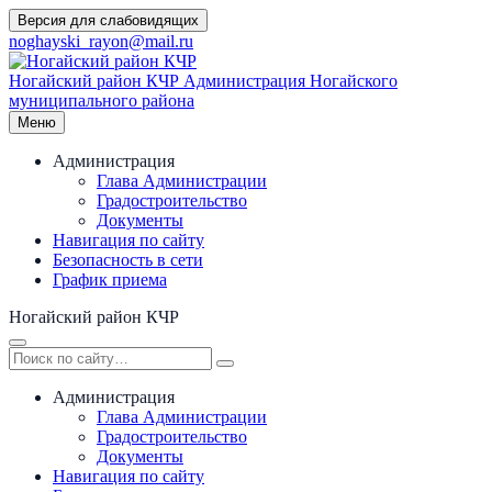
Перейти
Версия для слабовидящих
к
noghayski_rayon@mail.ru
содержимому
Ногайский район КЧР
Администрация Ногайского
муниципального района
Меню
Администрация
Глава Администрации
Градостроительство
Документы
Навигация по сайту
Безопасность в сети
График приема
Ногайский район КЧР
Администрация
Глава Администрации
Градостроительство
Документы
Навигация по сайту