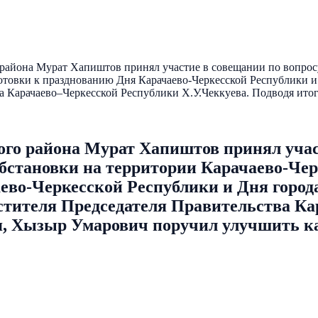
района Мурат Хапиштов принял участие в совещании по вопросу
готовки к празднованию Дня Карачаево-Черкесской Республики 
а Карачаево–Черкесской Республики Х.У.Чеккуева. Подводя ито
ого района Мурат Хапиштов принял учас
бстановки на территории Карачаево-Чер
ево-Черкесской Республики и Дня город
стителя Председателя Правительства К
я, Хызыр Умарович поручил улучшить к