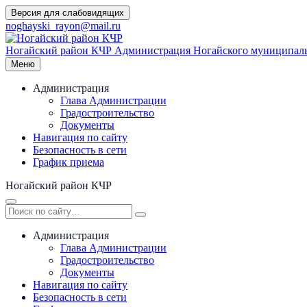
Перейти
Версия для слабовидящих
к
noghayski_rayon@mail.ru
содержимому
Ногайский район КЧР
Администрация Ногайского муниципаль
Меню
Администрация
Глава Администрации
Градостроительство
Документы
Навигация по сайту
Безопасность в сети
График приема
Ногайский район КЧР
Администрация
Глава Администрации
Градостроительство
Документы
Навигация по сайту
Безопасность в сети