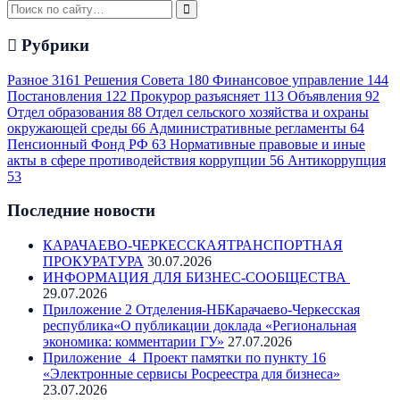
Рубрики
Разное
3161
Решения Совета
180
Финансовое управление
144
Постановления
122
Прокурор разъясняет
113
Объявления
92
Отдел образования
88
Отдел сельского хозяйства и охраны
окружающей среды
66
Административные регламенты
64
Пенсионный Фонд РФ
63
Нормативные правовые и иные
акты в сфере противодействия коррупции
56
Антикоррупция
53
Последние новости
КАРАЧАЕВО-ЧЕРКЕССКАЯТРАНСПОРТНАЯ
ПРОКУРАТУРА
30.07.2026
ИНФОРМАЦИЯ ДЛЯ БИЗНЕС-СООБЩЕСТВА
29.07.2026
Приложение 2 Отделения-НБКарачаево-Черкесская
республика«О публикации доклада «Региональная
экономика: комментарии ГУ»
27.07.2026
Приложение_4_Проект памятки по пункту 16
«Электронные сервисы Росреестра для бизнеса»
23.07.2026