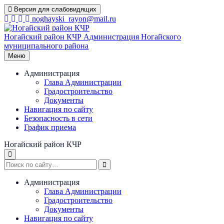
Перейти
Версия для слабовидящих
к
noghayski_rayon@mail.ru
содержимому
Ногайский район КЧР
Администрация Ногайского
муниципального района
Меню
Администрация
Глава Администрации
Градостроительство
Документы
Навигация по сайту
Безопасность в сети
График приема
Ногайский район КЧР
Администрация
Глава Администрации
Градостроительство
Документы
Навигация по сайту