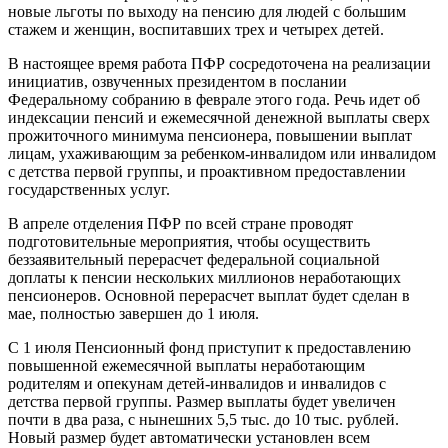
новые льготы по выходу на пенсию для людей с большим
стажем и женщин, воспитавших трех и четырех детей.
В настоящее время работа ПФР сосредоточена на реализации
инициатив, озвученных президентом в послании
Федеральному собранию в феврале этого года. Речь идет об
индексации пенсий и ежемесячной денежной выплаты сверх
прожиточного минимума пенсионера, повышении выплат
лицам, ухаживающим за ребенком-инвалидом или инвалидом
с детства первой группы, и проактивном предоставлении
государственных услуг.
В апреле отделения ПФР по всей стране проводят
подготовительные мероприятия, чтобы осуществить
беззаявительный перерасчет федеральной социальной
доплаты к пенсии нескольких миллионов неработающих
пенсионеров. Основной перерасчет выплат будет сделан в
мае, полностью завершен до 1 июля.
С 1 июля Пенсионный фонд приступит к предоставлению
повышенной ежемесячной выплаты неработающим
родителям и опекунам детей-инвалидов и инвалидов с
детства первой группы. Размер выплаты будет увеличен
почти в два раза, с нынешних 5,5 тыс. до 10 тыс. рублей.
Новый размер будет автоматически установлен всем