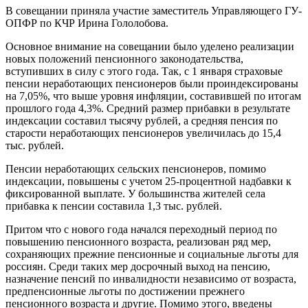
В совещании приняла участие заместитель Управляющего ГУ-
ОПФР по КЧР Ирина Гололобова.
Основное внимание на совещании было уделено реализации
новых положений пенсионного законодательства,
вступивших в силу с этого года. Так, с 1 января страховые
пенсии неработающих пенсионеров были проиндексированы
на 7,05%, что выше уровня инфляции, составившей по итогам
прошлого года 4,3%. Средний размер прибавки в результате
индексации составил тысячу рублей, а средняя пенсия по
старости неработающих пенсионеров увеличилась до 15,4
тыс. рублей.
Пенсии неработающих сельских пенсионеров, помимо
индексации, повышены с учетом 25-процентной надбавки к
фиксированной выплате. У большинства жителей села
прибавка к пенсии составила 1,3 тыс. рублей.
Притом что с нового года начался переходный период по
повышению пенсионного возраста, реализован ряд мер,
сохраняющих прежние пенсионные и социальные льготы для
россиян. Среди таких мер досрочный выход на пенсию,
назначение пенсий по инвалидности независимо от возраста,
предпенсионные льготы по достижении прежнего
пенсионного возраста и другие. Помимо этого, введены