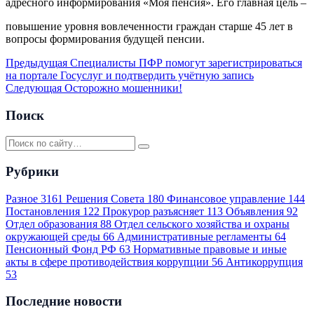
адресного информирования «Моя пенсия». Его главная цель –
повышение уровня вовлеченности граждан старше 45 лет в
вопросы формирования будущей пенсии.
Предыдущая
Специалисты ПФР помогут зарегистрироваться
на портале Госуслуг и подтвердить учётную запись
Следующая
Осторожно мошенники!
Поиск
Рубрики
Разное
3161
Решения Совета
180
Финансовое управление
144
Постановления
122
Прокурор разъясняет
113
Объявления
92
Отдел образования
88
Отдел сельского хозяйства и охраны
окружающей среды
66
Административные регламенты
64
Пенсионный Фонд РФ
63
Нормативные правовые и иные
акты в сфере противодействия коррупции
56
Антикоррупция
53
Последние новости