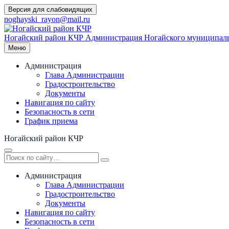
Перейти
Версия для слабовидящих
к
noghayski_rayon@mail.ru
содержимому
Ногайский район КЧР
Администрация Ногайского муниципаль
Меню
Администрация
Глава Администрации
Градостроительство
Документы
Навигация по сайту
Безопасность в сети
График приема
Ногайский район КЧР
Администрация
Глава Администрации
Градостроительство
Документы
Навигация по сайту
Безопасность в сети