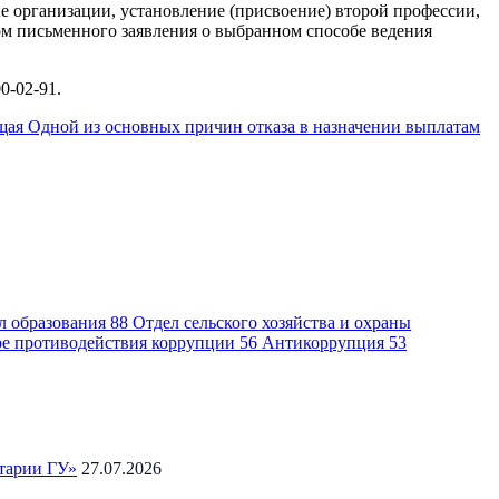
е организации, установление (присвоение) второй профессии,
ком письменного заявления о выбранном способе ведения
0-02-91.
щая
Одной из основных причин отказа в назначении выплатам
л образования
88
Отдел сельского хозяйства и охраны
ре противодействия коррупции
56
Антикоррупция
53
тарии ГУ»
27.07.2026