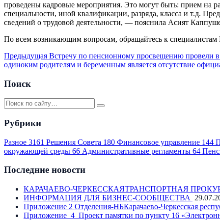
проведены кадровые мероприятия. Это могут быть: прием на ра
специальности, иной квалификации, разряда, класса и т.д. Пр
сведений о трудовой деятельности, — пояснила Асият Каппуше
По всем возникающим вопросам, обращайтесь к специалистам 
Предыдущая
Встречу по пенсионному просвещению провели в
одиноким родителям и беременным является отсутствие официа
Поиск
Рубрики
Разное
3161
Решения Совета
180
Финансовое управление
144
П
окружающей среды
66
Административные регламенты
64
Пенс
Последние новости
КАРАЧАЕВО-ЧЕРКЕССКАЯТРАНСПОРТНАЯ ПРОКУ
ИНФОРМАЦИЯ ДЛЯ БИЗНЕС-СООБЩЕСТВА
29.07.2
Приложение 2 Отделения-НБКарачаево-Черкесская респу
Приложение_4_Проект памятки по пункту 16 «Электронн