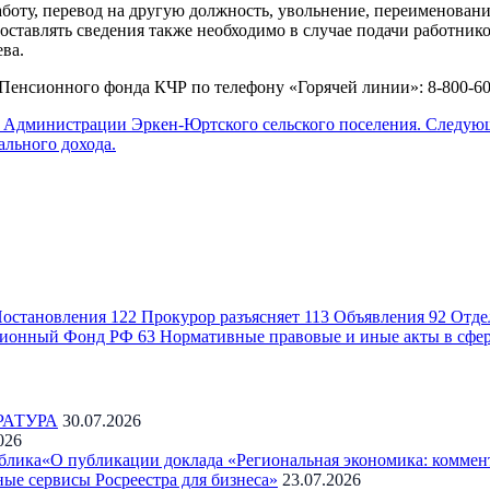
боту, перевод на другую должность, увольнение, переименовани
едоставлять сведения также необходимо в случае подачи работни
ва.
Пенсионного фонда КЧР по телефону «Горячей линии»: 8-800-60
 Администрации Эркен-Юртского сельского поселения.
Следую
льного дохода.
остановления
122
Прокурор разъясняет
113
Объявления
92
Отде
ионный Фонд РФ
63
Нормативные правовые и иные акты в сфе
РАТУРА
30.07.2026
026
блика«О публикации доклада «Региональная экономика: коммен
ые сервисы Росреестра для бизнеса»
23.07.2026