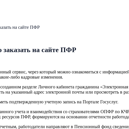
казать на сайте ПФР
о заказать на сайте ПФР
нный сервис, через который можно ознакомиться с информацией 
какие-либо кадровые изменения.
о созданном разделе Личного кабинета гражданина «Электронна
ить на указанный адрес электронной почты или просмотреть в р
иметь подтвержденную учетную запись на Портале Госуслуг.
ного учета и взаимодействия со страхователями ОПФР по КЧР А
 ресурсов ПФР, формируются на основании отчетности работод
отчетным, работодатели направляют в Пенсионный фонд сведения 