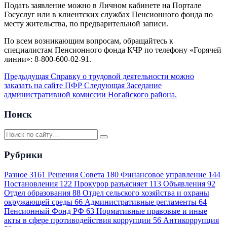
Подать заявление можно в Личном кабинете на Портале
Госуслуг или в клиентских службах Пенсионного фонда по
месту жительства, по предварительной записи.
По всем возникающим вопросам, обращайтесь к
специалистам Пенсионного фонда КЧР по телефону «Горячей
линии»: 8-800-600-02-91.
Предыдущая
Справку о трудовой деятельности можно
заказать на сайте ПФР
Следующая
Заседание
административной комиссии Ногайского района.
Поиск
Рубрики
Разное
3161
Решения Совета
180
Финансовое управление
144
Постановления
122
Прокурор разъясняет
113
Объявления
92
Отдел образования
88
Отдел сельского хозяйства и охраны
окружающей среды
66
Административные регламенты
64
Пенсионный Фонд РФ
63
Нормативные правовые и иные
акты в сфере противодействия коррупции
56
Антикоррупция