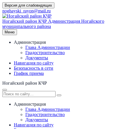
Перейти
Версия для слабовидящих
к
noghayski_rayon@mail.ru
содержимому
Ногайский район КЧР
Администрация Ногайского
муниципального района
Меню
Администрация
Глава Администрации
Градостроительство
Документы
Навигация по сайту
Безопасность в сети
График приема
Ногайский район КЧР
Администрация
Глава Администрации
Градостроительство
Документы
Навигация по сайту