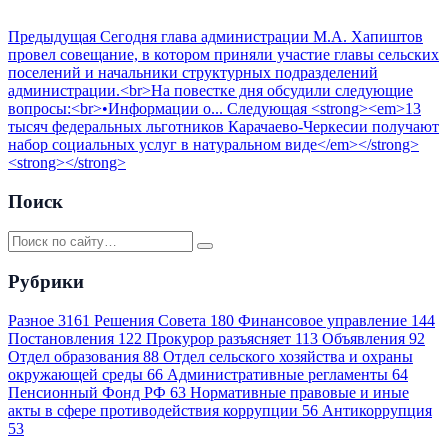
Предыдущая
Сегодня глава администрации М.А. Хапиштов
провел совещание, в котором приняли участие главы сельских
поселений и начальники структурных подразделений
администрации.<br>На повестке дня обсудили следующие
вопросы:<br>•Информации о...
Следующая
<strong><em>13
тысяч федеральных льготников Карачаево-Черкесии получают
набор социальных услуг в натуральном виде</em></strong>
<strong></strong>
Поиск
Рубрики
Разное
3161
Решения Совета
180
Финансовое управление
144
Постановления
122
Прокурор разъясняет
113
Объявления
92
Отдел образования
88
Отдел сельского хозяйства и охраны
окружающей среды
66
Административные регламенты
64
Пенсионный Фонд РФ
63
Нормативные правовые и иные
акты в сфере противодействия коррупции
56
Антикоррупция
53