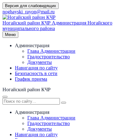
Перейти
Версия для слабовидящих
к
noghayski_rayon@mail.ru
содержимому
Ногайский район КЧР
Администрация Ногайского
муниципального района
Меню
Администрация
Глава Администрации
Градостроительство
Документы
Навигация по сайту
Безопасность в сети
График приема
Ногайский район КЧР
Администрация
Глава Администрации
Градостроительство
Документы
Навигация по сайту