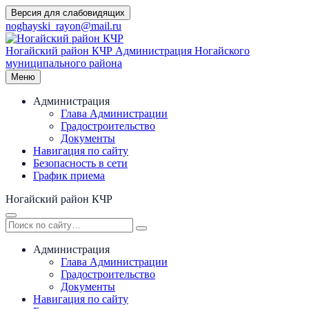
Перейти
Версия для слабовидящих
к
noghayski_rayon@mail.ru
содержимому
Ногайский район КЧР
Администрация Ногайского
муниципального района
Меню
Администрация
Глава Администрации
Градостроительство
Документы
Навигация по сайту
Безопасность в сети
График приема
Ногайский район КЧР
Администрация
Глава Администрации
Градостроительство
Документы
Навигация по сайту