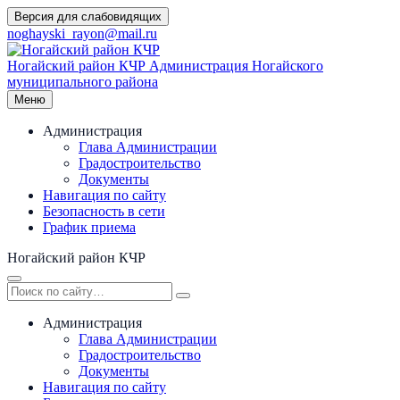
Перейти
Версия для слабовидящих
к
noghayski_rayon@mail.ru
содержимому
Ногайский район КЧР
Администрация Ногайского
муниципального района
Меню
Администрация
Глава Администрации
Градостроительство
Документы
Навигация по сайту
Безопасность в сети
График приема
Ногайский район КЧР
Администрация
Глава Администрации
Градостроительство
Документы
Навигация по сайту