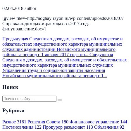
02.04.2018
author
[gview file=»http://noghay-rayon.ru/wp-content/uploads/2018/07/
Справка-о-доходах-и-расходах-за-2017-год-
финуправление.doc»]
Предыдущая
Сведения о доходах, расходах, об имуществе и
обязательствах имущественного характера муниципальных
служащих администрации Ногайского муниципального
района за период с 1 января 2017 года по...
Следующая
Сведения о доходах, расходах, об имуществе и обязательствах
имущественного характера муниципальных служащих
Управления труда и социальной защиты населения
Ногайского муниципального района за период с 1...
Поиск
Рубрики
Разное
3161
Решения Совета
180
Финансовое управление
144
Постановления
122
Прокурор разъясняет
113
Объявления
92