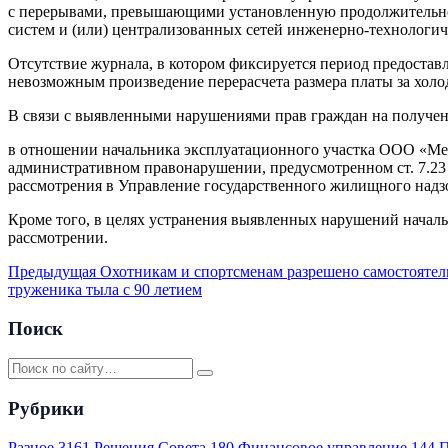
с перерывами, превышающими установленную продолжительнос
систем и (или) централизованных сетей инженерно-технологиче
Отсутствие журнала, в котором фиксируется период предостав
невозможным произведение перерасчета размера платы за холо
В связи с выявленными нарушениями прав граждан на получе
в отношении начальника эксплуатационного участка ООО «Меж
административном правонарушении, предусмотренном ст. 7.23
рассмотрения в Управление государственного жилищного надзо
Кроме того, в целях устранения выявленных нарушений начал
рассмотрении.
Предыдущая
Охотникам и спортсменам разрешено самостоятел
труженика тыла с 90 летием
Поиск
Рубрики
Разное
3161
Решения Совета
180
Финансовое управление
144
П