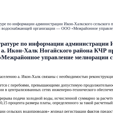
ре по информации администрации Икон-Халкского сельского по
ти водоснабжающей организации — ООО «Межрайонное управлен
ратуре по информации администрации И
 а. Икон-Халк Ногайского района КЧР п
Межрайонное управление мелиорации се
населению а. Икон-Халк связаны с необходимостью реконструкц
тся с перебоями, превышающими допустимую продолжительность,
арии в централизованных сетях инженерно-технического обеспеч
ерыва подачи холодной воды, исчисленной суммарно за расчетн
0,15 процента размера платы, определенного за такой расчетный
ии сельских водопроводов» журнал регистрации фактов предост