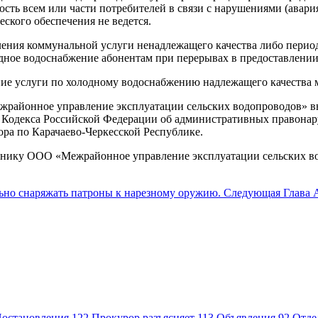
ть всем или части потребителей в связи с нарушениями (авар
ского обеспечения не ведется.
ления коммунальной услуги ненадлежащего качества либо перио
дное водоснабжение абонентам при перерывах в предоставлении
ние услуги по холодному водоснабжению надлежащего качеств
районное управление эксплуатации сельских водопроводов» вы
 Кодекса Российской Федерации об административных правонару
ра по Карачаево-Черкесской Республике.
ьнику ООО «Межрайонное управление эксплуатации сельских вод
ьно снаряжать патроны к нарезному оружию.
Следующая
Глава 
остановления
122
Прокурор разъясняет
113
Объявления
92
Отде