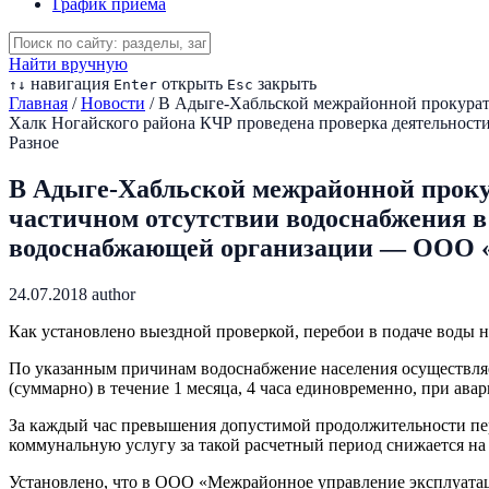
График приема
Найти вручную
навигация
открыть
закрыть
↑
↓
Enter
Esc
Главная
/
Новости
/
В Адыге-Хабльской межрайонной прокурату
Халк Ногайского района КЧР проведена проверка деятельнос
Разное
В Адыге-Хабльской межрайонной проку
частичном отсутствии водоснабжения в
водоснабжающей организации — ООО «
24.07.2018
author
Как установлено выездной проверкой, перебои в подаче воды 
По указанным причинам водоснабжение населения осуществляе
(суммарно) в течение 1 месяца, 4 часа единовременно, при ав
За каждый час превышения допустимой продолжительности пер
коммунальную услугу за такой расчетный период снижается на 
Установлено, что в ООО «Межрайонное управление эксплуатац