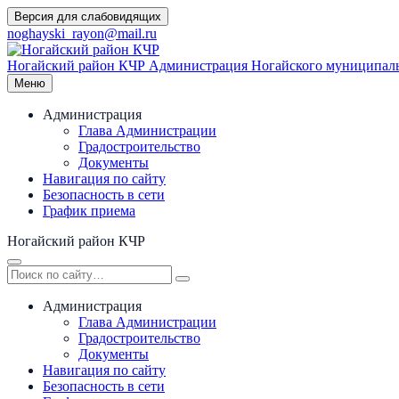
Перейти
Версия для слабовидящих
к
noghayski_rayon@mail.ru
содержимому
Ногайский район КЧР
Администрация Ногайского муниципаль
Меню
Администрация
Глава Администрации
Градостроительство
Документы
Навигация по сайту
Безопасность в сети
График приема
Ногайский район КЧР
Администрация
Глава Администрации
Градостроительство
Документы
Навигация по сайту
Безопасность в сети