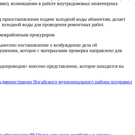
иями), возникшими в работе внутридомовых инженерных
д приостановления подачи холодной воды абонентам, делает
 холодной воды для проведения ремонтных работ.
а межрайонным прокурором
несено постановление о возбуждении дела об
шениях, которое с материалами проверки направлено для
опроводов» внесено представление, которое находится на
Администрации Ногайского муниципального района поздравил
л образования
88
Отдел сельского хозяйства и охраны