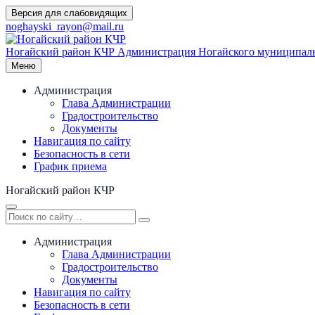
Перейти
Версия для слабовидящих
к
noghayski_rayon@mail.ru
содержимому
Ногайский район КЧР
Администрация Ногайского муниципаль
Меню
Администрация
Глава Администрации
Градостроительство
Документы
Навигация по сайту
Безопасность в сети
График приема
Ногайский район КЧР
Администрация
Глава Администрации
Градостроительство
Документы
Навигация по сайту
Безопасность в сети