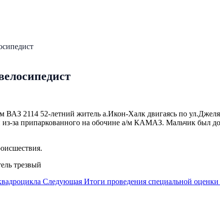
осипедист
велосипедист
 а/м ВАЗ 2114 52-летний житель а.Икон-Халк двигаясь по ул.Дже
и из-за припаркованного на обочине а/м КАМАЗ. Мальчик был д
оисшествия.
тель трезвый
квадроцикла
Следующая
Итоги проведения специальной оценки