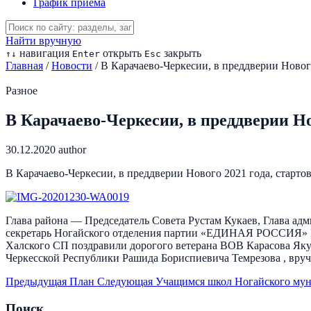
График приема
Найти вручную
навигация
открыть
закрыть
↑
↓
Enter
Esc
Главная
/
Новости
/
В Карачаево-Черкесии, в преддверии Нового
Разное
В Карачаево-Черкесии, в преддверии Но
30.12.2020
author
В Карачаево-Черкесии, в преддверии Нового 2021 года, старто
Глава района — Председатель Совета Рустам Кукаев, Глава а
секретарь Ногайского отделения партии «ЕДИНАЯ РОССИЯ» Ре
Халского СП поздравили дорогого ветерана ВОВ Карасова Яку
Черкесской Республики Рашида Бориспиевича Темрезова , вруч
Предыдущая
План
Следующая
Учащимся школ Ногайского муни
Поиск