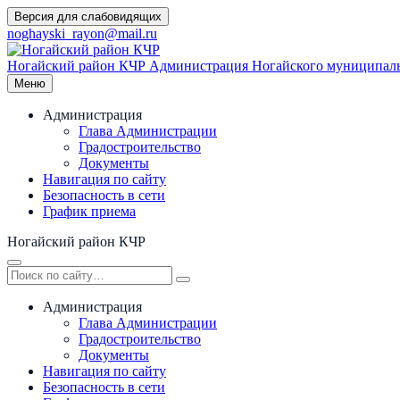
Перейти
Версия для слабовидящих
к
noghayski_rayon@mail.ru
содержимому
Ногайский район КЧР
Администрация Ногайского муниципаль
Меню
Администрация
Глава Администрации
Градостроительство
Документы
Навигация по сайту
Безопасность в сети
График приема
Ногайский район КЧР
Администрация
Глава Администрации
Градостроительство
Документы
Навигация по сайту
Безопасность в сети