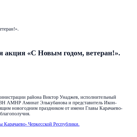
етеран!».
я акция «С Новым годом, ветеран!».
администрации района Виктор Унаджев, исполнительный
СЗН АМНР Аминат Элькубанова и представитель Икон-
оящим новогодним праздником от имени Главы Карачаево-
 благополучия.
 Карачаево- Черкесской Республики.