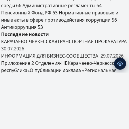
среды
66
Административные регламенты
64
Пенсионный Фонд РФ
63
Нормативные правовые и
иные акты в сфере противодействия коррупции
56
Антикоррупция
53
Последние новости
КАРАЧАЕВО-ЧЕРКЕССКАЯТРАНСПОРТНАЯ ПРОКУРАТУРА
30.07.2026
ИНФОРМАЦИЯ ДЛЯ БИЗНЕС-СООБЩЕСТВА
29.07.2026
Приложение 2 Отделения-НБКарачаево-Черкесская
республика«О публикации доклада «Региональная
экономика: комментарии ГУ»
27.07.2026
Приложение_4_Проект памятки по пункту 16
«Электронные сервисы Росреестра для бизнеса»
23.07.2026
Приложение_9_Проект памятки по пункту 75
«Получение государственного или муниципального
земельного участка в аренду»
21.07.2026