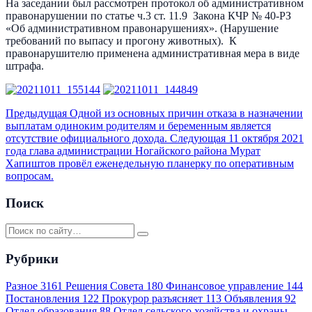
На заседании был рассмотрен протокол об административном
правонарушении по статье ч.3 ст. 11.9 Закона КЧР № 40-РЗ
«Об административном правонарушениях». (Нарушение
требований по выпасу и прогону животных). К
правонарушителю применена административная мера в виде
штрафа.
Предыдущая
Одной из основных причин отказа в назначении
выплатам одиноким родителям и беременным является
отсутствие официального дохода.
Следующая
11 октября 2021
года глава администрации Ногайского района Мурат
Хапиштов провёл еженедельную планерку по оперативным
вопросам.
Поиск
Рубрики
Разное
3161
Решения Совета
180
Финансовое управление
144
Постановления
122
Прокурор разъясняет
113
Объявления
92
Отдел образования
88
Отдел сельского хозяйства и охраны