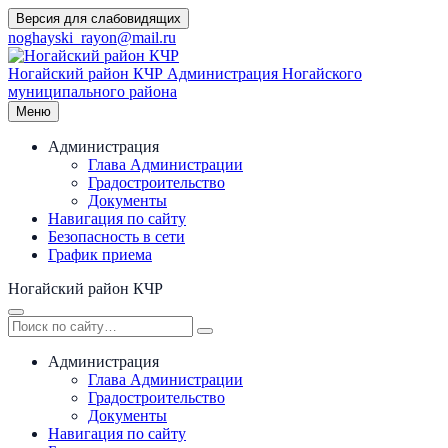
Перейти
Версия для слабовидящих
к
noghayski_rayon@mail.ru
содержимому
Ногайский район КЧР
Администрация Ногайского
муниципального района
Меню
Администрация
Глава Администрации
Градостроительство
Документы
Навигация по сайту
Безопасность в сети
График приема
Ногайский район КЧР
Администрация
Глава Администрации
Градостроительство
Документы
Навигация по сайту