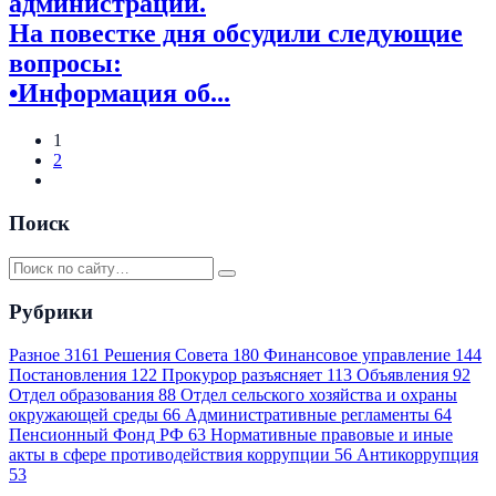
администрации.
На повестке дня обсудили следующие
вопросы:
•Информация об...
1
2
Поиск
Рубрики
Разное
3161
Решения Совета
180
Финансовое управление
144
Постановления
122
Прокурор разъясняет
113
Объявления
92
Отдел образования
88
Отдел сельского хозяйства и охраны
окружающей среды
66
Административные регламенты
64
Пенсионный Фонд РФ
63
Нормативные правовые и иные
акты в сфере противодействия коррупции
56
Антикоррупция
53