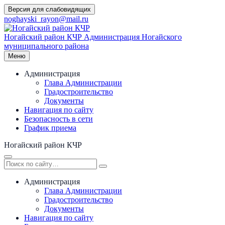
Перейти
Версия для слабовидящих
к
noghayski_rayon@mail.ru
содержимому
Ногайский район КЧР
Администрация Ногайского
муниципального района
Меню
Администрация
Глава Администрации
Градостроительство
Документы
Навигация по сайту
Безопасность в сети
График приема
Ногайский район КЧР
Администрация
Глава Администрации
Градостроительство
Документы
Навигация по сайту