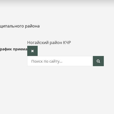
иципального района
Ногайский район КЧР
График приема