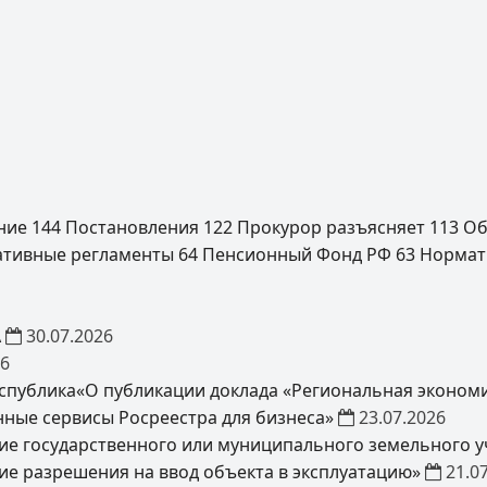
ение
144
Постановления
122
Прокурор разъясняет
113
Об
ативные регламенты
64
Пенсионный Фонд РФ
63
Нормат
А
30.07.2026
26
спублика«О публикации доклада «Региональная экономи
нные сервисы Росреестра для бизнеса»
23.07.2026
ие государственного или муниципального земельного уч
ие разрешения на ввод объекта в эксплуатацию»
21.0