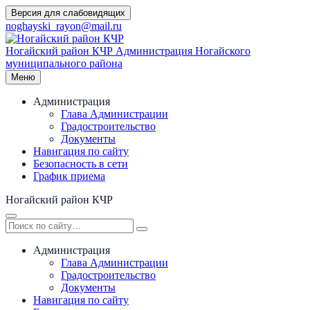
Перейти
Версия для слабовидящих
к
noghayski_rayon@mail.ru
содержимому
Ногайский район КЧР
Администрация Ногайского
муниципального района
Меню
Администрация
Глава Администрации
Градостроительство
Документы
Навигация по сайту
Безопасность в сети
График приема
Ногайский район КЧР
Администрация
Глава Администрации
Градостроительство
Документы
Навигация по сайту