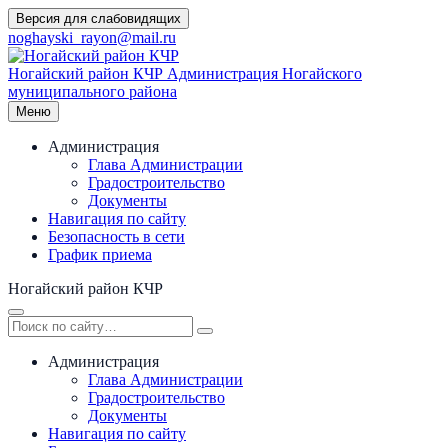
Перейти
Версия для слабовидящих
к
noghayski_rayon@mail.ru
содержимому
Ногайский район КЧР
Администрация Ногайского
муниципального района
Меню
Администрация
Глава Администрации
Градостроительство
Документы
Навигация по сайту
Безопасность в сети
График приема
Ногайский район КЧР
Администрация
Глава Администрации
Градостроительство
Документы
Навигация по сайту