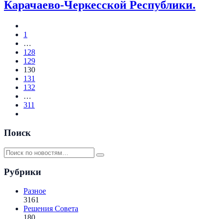
Карачаево-Черкесской Республики.
1
…
128
129
130
131
132
…
311
Поиск
Рубрики
Разное
3161
Решения Совета
180