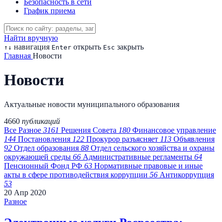
Безопасность в сети
График приема
Найти вручную
навигация
открыть
закрыть
↑
↓
Enter
Esc
Главная
Новости
Новости
Актуальные новости муниципального образования
4660
публикаций
Все
Разное
3161
Решения Совета
180
Финансовое управление
144
Постановления
122
Прокурор разъясняет
113
Объявления
92
Отдел образования
88
Отдел сельского хозяйства и охраны
окружающей среды
66
Административные регламенты
64
Пенсионный Фонд РФ
63
Нормативные правовые и иные
акты в сфере противодействия коррупции
56
Антикоррупция
53
20
Апр
2020
Разное