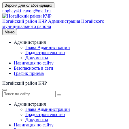
Перейти
Версия для слабовидящих
к
noghayski_rayon@mail.ru
содержимому
Ногайский район КЧР
Администрация Ногайского
муниципального района
Меню
Администрация
Глава Администрации
Градостроительство
Документы
Навигация по сайту
Безопасность в сети
График приема
Ногайский район КЧР
Администрация
Глава Администрации
Градостроительство
Документы
Навигация по сайту