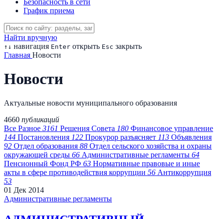
Безопасность в сети
График приема
Найти вручную
навигация
открыть
закрыть
↑
↓
Enter
Esc
Главная
Новости
Новости
Актуальные новости муниципального образования
4660
публикаций
Все
Разное
3161
Решения Совета
180
Финансовое управление
144
Постановления
122
Прокурор разъясняет
113
Объявления
92
Отдел образования
88
Отдел сельского хозяйства и охраны
окружающей среды
66
Административные регламенты
64
Пенсионный Фонд РФ
63
Нормативные правовые и иные
акты в сфере противодействия коррупции
56
Антикоррупция
53
01
Дек
2014
Административные регламенты