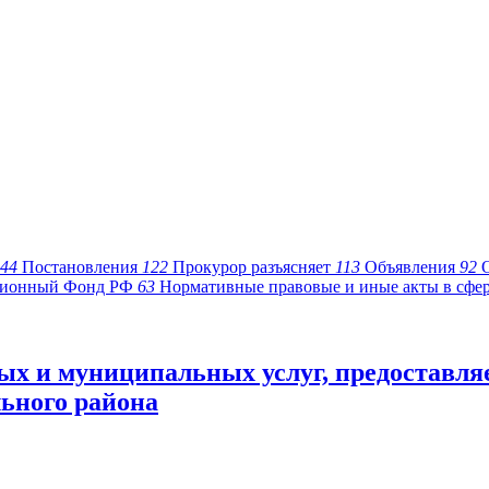
44
Постановления
122
Прокурор разъясняет
113
Объявления
92
ионный Фонд РФ
63
Нормативные правовые и иные акты в сфе
ых и муниципальных услуг, предоставля
ьного района