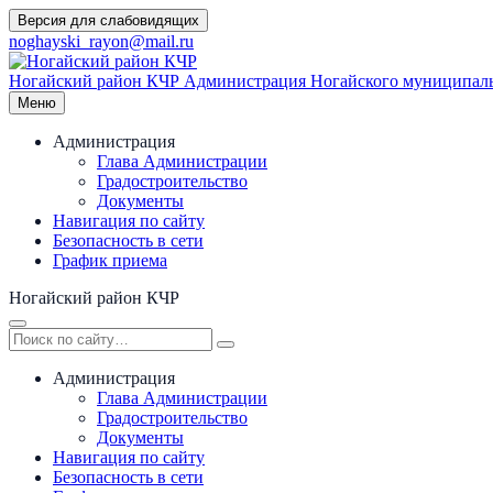
Перейти
Версия для слабовидящих
к
noghayski_rayon@mail.ru
содержимому
Ногайский район КЧР
Администрация Ногайского муниципаль
Меню
Администрация
Глава Администрации
Градостроительство
Документы
Навигация по сайту
Безопасность в сети
График приема
Ногайский район КЧР
Администрация
Глава Администрации
Градостроительство
Документы
Навигация по сайту
Безопасность в сети