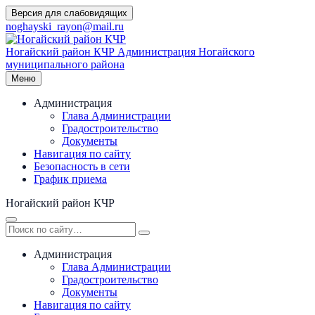
Перейти
Версия для слабовидящих
к
noghayski_rayon@mail.ru
содержимому
Ногайский район КЧР
Администрация Ногайского
муниципального района
Меню
Администрация
Глава Администрации
Градостроительство
Документы
Навигация по сайту
Безопасность в сети
График приема
Ногайский район КЧР
Администрация
Глава Администрации
Градостроительство
Документы
Навигация по сайту