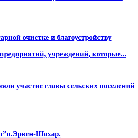
рной очистке и благоустройству
редприятий, учреждений, которые...
яли участие главы сельских поселений
п”п.Эркен-Шахар.