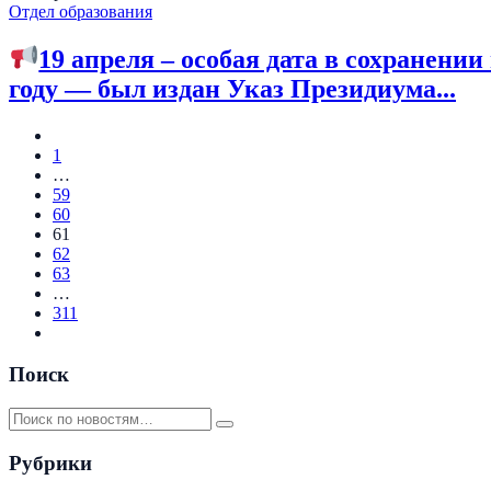
Отдел образования
19 апреля – особая дата в сохранении
году — был издан Указ Президиума...
1
…
59
60
61
62
63
…
311
Поиск
Рубрики