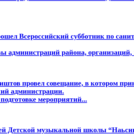
шел Всероссийский субботник по санита
 администраций района, организаций, п
штов провел совещание, в котором прин
ний администрации.
подготовке мероприятий...
лей Детской музыкальной школы “Наьси