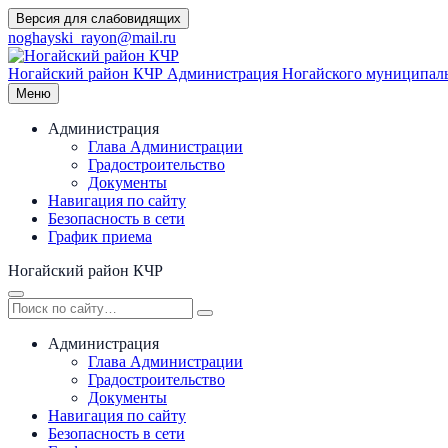
Перейти
Версия для слабовидящих
к
noghayski_rayon@mail.ru
содержимому
Ногайский район КЧР
Администрация Ногайского муниципаль
Меню
Администрация
Глава Администрации
Градостроительство
Документы
Навигация по сайту
Безопасность в сети
График приема
Ногайский район КЧР
Администрация
Глава Администрации
Градостроительство
Документы
Навигация по сайту
Безопасность в сети