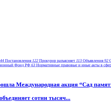
44
Постановления
122
Прокурор разъясняет
113
Объявления
92
ионный Фонд РФ
63
Нормативные правовые и иные акты в сфе
ошла Международная акция “Сад памяти
объединяет сотни тысяч...