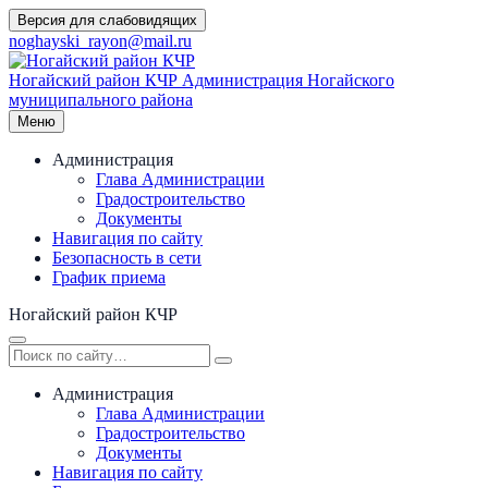
Перейти
Версия для слабовидящих
к
noghayski_rayon@mail.ru
содержимому
Ногайский район КЧР
Администрация Ногайского
муниципального района
Меню
Администрация
Глава Администрации
Градостроительство
Документы
Навигация по сайту
Безопасность в сети
График приема
Ногайский район КЧР
Администрация
Глава Администрации
Градостроительство
Документы
Навигация по сайту