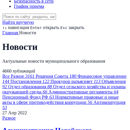
Безопасность в сети
График приема
Найти вручную
навигация
открыть
закрыть
↑
↓
Enter
Esc
Главная
Новости
Новости
Актуальные новости муниципального образования
4660
публикаций
Все
Разное
3161
Решения Совета
180
Финансовое управление
144
Постановления
122
Прокурор разъясняет
113
Объявления
92
Отдел образования
88
Отдел сельского хозяйства и охраны
окружающей среды
66
Административные регламенты
64
Пенсионный Фонд РФ
63
Нормативные правовые и иные
акты в сфере противодействия коррупции
56
Антикоррупция
53
27
Апр
2022
Разное