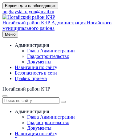
Перейти
Версия для слабовидящих
к
noghayski_rayon@mail.ru
содержимому
Ногайский район КЧР
Администрация Ногайского
муниципального района
Меню
Администрация
Глава Администрации
Градостроительство
Документы
Навигация по сайту
Безопасность в сети
График приема
Ногайский район КЧР
Администрация
Глава Администрации
Градостроительство
Документы
Навигация по сайту