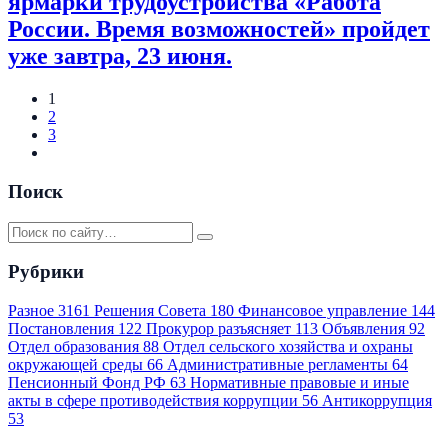
ярмарки трудоустройства «Работа
России. Время возможностей» пройдет
уже завтра, 23 июня.
1
2
3
Поиск
Рубрики
Разное
3161
Решения Совета
180
Финансовое управление
144
Постановления
122
Прокурор разъясняет
113
Объявления
92
Отдел образования
88
Отдел сельского хозяйства и охраны
окружающей среды
66
Административные регламенты
64
Пенсионный Фонд РФ
63
Нормативные правовые и иные
акты в сфере противодействия коррупции
56
Антикоррупция
53